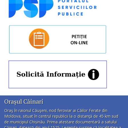
Orașul Căinari
Oraş în raionul Căuşeni, nod feroviar ai Căilor Ferate din
Moldova, situat în centrul republicii la o distanţă de 45 km sud
de municipiul Chișinău. Prima atestare documentară a satului
Căinari, datează din anul 1525. Legenda susţine că localitatea a