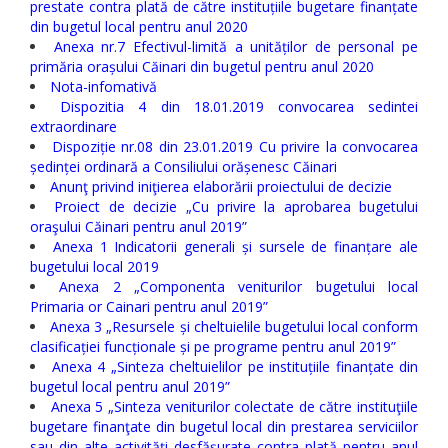
prestate contra plată de către instituțiile bugetare finanțate
din bugetul local pentru anul 2020
Anexa nr.7 Efectivul-limită a unităților de personal pe
primăria orașului Căinari din bugetul pentru anul 2020
Nota-infomativă
Dispozitia 4 din 18.01.2019 convocarea sedintei
extraordinare
Dispoziție nr.08 din 23.01.2019 Cu privire la convocarea
ședinței ordinară a Consiliului orășenesc Căinari
Anunţ privind iniţierea elaborării proiectului de decizie
Proiect de decizie „Cu privire la aprobarea bugetului
oraşului Căinari pentru anul 2019”
Anexa 1 Indicatorii generali și sursele de finanțare ale
bugetului local 2019
Anexa 2 „Componenta veniturilor bugetului local
Primaria or Cainari pentru anul 2019”
Anexa 3 „Resursele și cheltuielile bugetului local conform
clasificației funcționale și pe programe pentru anul 2019”
Anexa 4 „Sinteza cheltuielilor pe instituțiile finanțate din
bugetul local pentru anul 2019”
Anexa 5 „Sinteza veniturilor colectate de către instituţiile
bugetare finanţate din bugetul local din prestarea serviciilor
sau din alte activităţi desfăşurate contra plată pentru anul