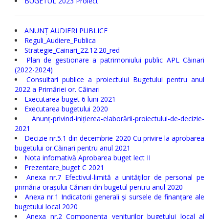
BUGETUL 2023 Proiect
ANUNȚ AUDIERI PUBLICE
Reguli_Audiere_Publica
Strategie_Cainari_22.12.20_red
Plan de gestionare a patrimoniului public APL Căinari
(2022-2024)
Consultari publice a proiectului Bugetului pentru anul
2022 a Primăriei or. Căinari
Executarea buget 6 luni 2021
Executarea bugetului 2020
Anunț-privind-inițierea-elaborării-proiectului-de-decizie-
2021
Decizie nr.5.1 din decembrie 2020 Cu privire la aprobarea
bugetului or.Căinari pentru anul 2021
Nota infomativă Aprobarea buget lect II
Prezentare_buget C 2021
Anexa nr.7 Efectivul-limită a unităților de personal pe
primăria orașului Căinari din bugetul pentru anul 2020
Anexa nr.1 Indicatorii generali și sursele de finanțare ale
bugetului local 2020
Anexa nr.2 Componența veniturilor bugetului local al