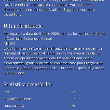
fost întemeiată în apropierea unui mare izvor, deoarece
denumirea ei a însemnat la tătarii din Bugeac „izvor mare,
clocotitor”.
Ultimele articole
Înștiințare: La data de 31 iulie 2026 va avea loc ședința ordinară
a Consiliului Orășenesc Căinari
ANUNȚ
Locuitorii orașului Căinari beneficiază de un sistem modern de
iluminat al parcului central, iar în curând vor avea acces la un
sistem de apeduct complet reabilitat și la drumuri locale
modernizate, grație proiectelor implementate prin Programele
Naționale „Satul European”, „Satul European Expres” și „Europa
este aproape”
Statistica accesărilor
Azi:
52
Săptămâna curentă:
197
Luna curentă:
229