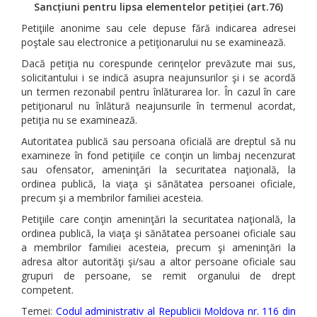
Sancțiuni pentru lipsa elementelor petiției (art.76)
Petiţiile anonime sau cele depuse fără indicarea adresei
poştale sau electronice a petiţionarului nu se examinează.
Dacă petiţia nu corespunde cerinţelor prevăzute mai sus,
solicitantului i se indică asupra neajunsurilor şi i se acordă
un termen rezonabil pentru înlăturarea lor. În cazul în care
petiţionarul nu înlătură neajunsurile în termenul acordat,
petiţia nu se examinează.
Autoritatea publică sau persoana oficială are dreptul să nu
examineze în fond petiţiile ce conţin un limbaj necenzurat
sau ofensator, ameninţări la securitatea naţională, la
ordinea publică, la viaţa şi sănătatea persoanei oficiale,
precum şi a membrilor familiei acesteia.
Petiţiile care conţin ameninţări la securitatea naţională, la
ordinea publică, la viaţa şi sănătatea persoanei oficiale sau
a membrilor familiei acesteia, precum şi ameninţări la
adresa altor autorităţi şi/sau a altor persoane oficiale sau
grupuri de persoane, se remit organului de drept
competent.
Temei:
Codul administrativ al Republicii Moldova nr. 116 din