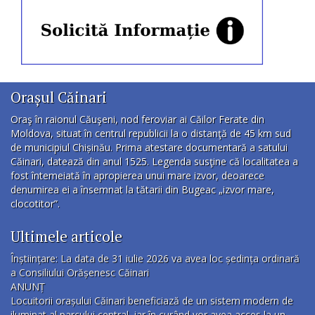
Orașul Căinari
Oraş în raionul Căuşeni, nod feroviar ai Căilor Ferate din
Moldova, situat în centrul republicii la o distanţă de 45 km sud
de municipiul Chișinău. Prima atestare documentară a satului
Căinari, datează din anul 1525. Legenda susţine că localitatea a
fost întemeiată în apropierea unui mare izvor, deoarece
denumirea ei a însemnat la tătarii din Bugeac „izvor mare,
clocotitor”.
Ultimele articole
Înștiințare: La data de 31 iulie 2026 va avea loc ședința ordinară
a Consiliului Orășenesc Căinari
ANUNȚ
Locuitorii orașului Căinari beneficiază de un sistem modern de
iluminat al parcului central, iar în curând vor avea acces la un