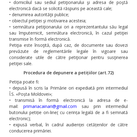
• domiciliul sau sediul petiţionarului şi adresa de poştă
electronică dacă se solicită răspuns pe această cale;
• denumirea autorităţii publice;
• obiectul petiţiei şi motivarea acesteia;
• semnătura petiţionarului ori a reprezentantului său legal
sau împuternicit, semnătura electronică, în cazul petiţiei
transmise în formă electronică.
Petiţia este însoţită, după caz, de documente sau dovezi
prevăzute de reglementările legale în vigoare sau
considerate utile de către petiţionar pentru susţinerea
petiţiei sale.
Procedura de depunere a petițiilor (art.72)
Petiţia poate fi:
• depusă în scris la Primărie ori expediată prin intermediul
Î.S. «Poșta Moldovei»;
• transmisă în formă electronică la adresa de e-
mail:
primariacainari@gmail.com
sau prin intermediul
butonului petiție on-line( cu cerința legală de a fi semnată
electronic);
• expusă verbal, în cadrul audienței cetățenilor de către
conducerea primăriei.