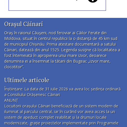
Orașul Căinari
Oraş în raionul Căuşeni, nod feroviar ai Căilor Ferate din
Moldova, situat în centrul republicii la o distanţă de 45 km sud
de municipiul Chișinău. Prima atestare documentară a satului
Căinari, datează din anul 1525. Legenda susţine că localitatea a
fost întemeiată în apropierea unui mare izvor, deoarece
denumirea ei a însemnat la tătarii din Bugeac „izvor mare,
clocotitor”.
Ultimele articole
Înștiințare: La data de 31 iulie 2026 va avea loc ședința ordinară
a Consiliului Orășenesc Căinari
ANUNȚ
Locuitorii orașului Căinari beneficiază de un sistem modern de
iluminat al parcului central, iar în curând vor avea acces la un
sistem de apeduct complet reabilitat și la drumuri locale
modernizate, grație proiectelor implementate prin Programele