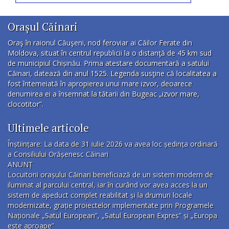
Orașul Căinari
Oraş în raionul Căuşeni, nod feroviar ai Căilor Ferate din
Moldova, situat în centrul republicii la o distanţă de 45 km sud
de municipiul Chișinău. Prima atestare documentară a satului
Căinari, datează din anul 1525. Legenda susţine că localitatea a
fost întemeiată în apropierea unui mare izvor, deoarece
denumirea ei a însemnat la tătarii din Bugeac „izvor mare,
clocotitor”.
Ultimele articole
Înștiințare: La data de 31 iulie 2026 va avea loc ședința ordinară
a Consiliului Orășenesc Căinari
ANUNȚ
Locuitorii orașului Căinari beneficiază de un sistem modern de
iluminat al parcului central, iar în curând vor avea acces la un
sistem de apeduct complet reabilitat și la drumuri locale
modernizate, grație proiectelor implementate prin Programele
Naționale „Satul European”, „Satul European Expres” și „Europa
este aproape”