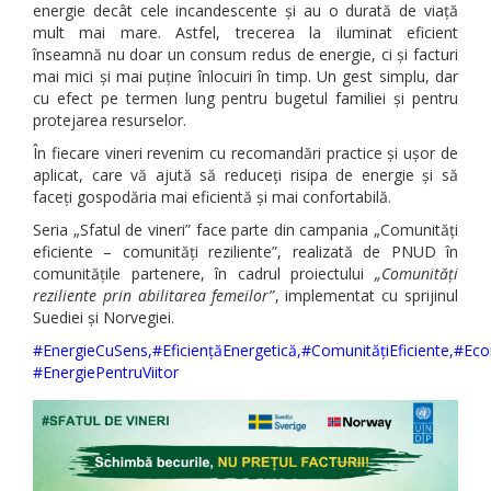
energie decât cele incandescente și au o durată de viață
mult mai mare. Astfel, trecerea la iluminat eficient
înseamnă nu doar un consum redus de energie, ci și facturi
mai mici și mai puține înlocuiri în timp. Un gest simplu, dar
cu efect pe termen lung pentru bugetul familiei și pentru
protejarea resurselor.
În fiecare vineri revenim cu recomandări practice și ușor de
aplicat, care vă ajută să reduceți risipa de energie și să
faceți gospodăria mai eficientă și mai confortabilă.
Seria „Sfatul de vineri” face parte din campania „Comunități
eficiente – comunități reziliente”, realizată de PNUD în
comunitățile partenere, în cadrul proiectului
„Comunități
reziliente prin abilitarea femeilor”
, implementat cu sprijinul
Suediei și Norvegiei.
#EnergieCuSens,#EficiențăEnergetică,#ComunitățiEficiente,#Ec
#EnergiePentruViitor