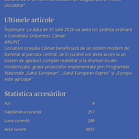
clocotitor”.
Ultimele articole
Înștiințare: La data de 31 iulie 2026 va avea loc ședința ordinară
a Consiliului Orășenesc Căinari
ANUNȚ
Locuitorii orașului Căinari beneficiază de un sistem modern de
iluminat al parcului central, iar în curând vor avea acces la un
sistem de apeduct complet reabilitat și la drumuri locale
modernizate, grație proiectelor implementate prin Programele
Naționale „Satul European”, „Satul European Expres” și „Europa
este aproape”
Statistica accesărilor
Azi:
4
Săptămâna curentă:
257
Luna curentă:
289
Anul curent:
9033