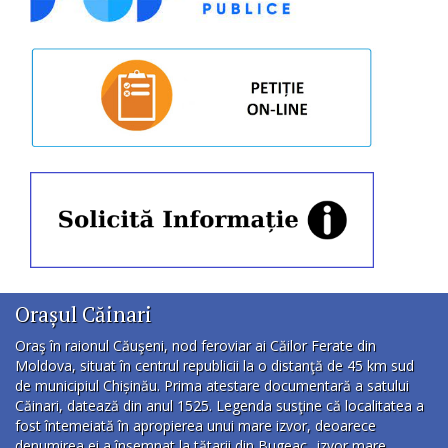
Orașul Căinari
Oraş în raionul Căuşeni, nod feroviar ai Căilor Ferate din
Moldova, situat în centrul republicii la o distanţă de 45 km sud
de municipiul Chișinău. Prima atestare documentară a satului
Căinari, datează din anul 1525. Legenda susţine că localitatea a
fost întemeiată în apropierea unui mare izvor, deoarece
denumirea ei a însemnat la tătarii din Bugeac „izvor mare,