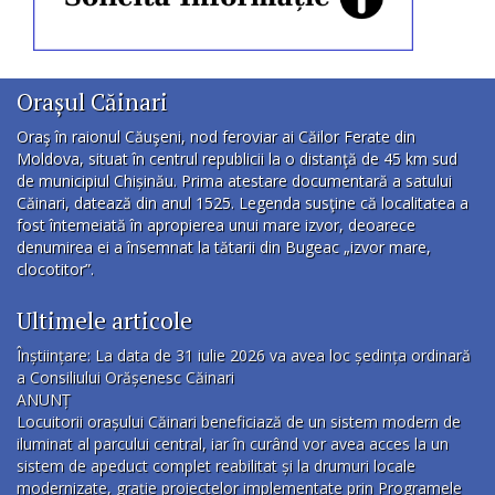
Orașul Căinari
Oraş în raionul Căuşeni, nod feroviar ai Căilor Ferate din
Moldova, situat în centrul republicii la o distanţă de 45 km sud
de municipiul Chișinău. Prima atestare documentară a satului
Căinari, datează din anul 1525. Legenda susţine că localitatea a
fost întemeiată în apropierea unui mare izvor, deoarece
denumirea ei a însemnat la tătarii din Bugeac „izvor mare,
clocotitor”.
Ultimele articole
Înștiințare: La data de 31 iulie 2026 va avea loc ședința ordinară
a Consiliului Orășenesc Căinari
ANUNȚ
Locuitorii orașului Căinari beneficiază de un sistem modern de
iluminat al parcului central, iar în curând vor avea acces la un
sistem de apeduct complet reabilitat și la drumuri locale
modernizate, grație proiectelor implementate prin Programele