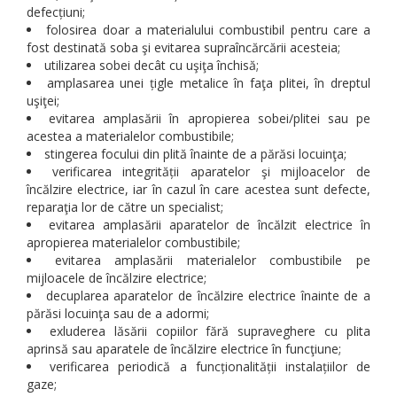
defecțiuni;
folosirea doar a materialului combustibil pentru care a
fost destinată soba şi evitarea supraîncărcării acesteia;
utilizarea sobei decât cu uşiţa închisă;
amplasarea unei țigle metalice în faţa plitei, în dreptul
uşiţei;
evitarea amplasării în apropierea sobei/plitei sau pe
acestea a materialelor combustibile;
stingerea focului din plită înainte de a părăsi locuinţa;
verificarea integrității aparatelor şi mijloacelor de
încălzire electrice, iar în cazul în care acestea sunt defecte,
reparaţia lor de către un specialist;
evitarea amplasării aparatelor de încălzit electrice în
apropierea materialelor combustibile;
evitarea amplasării materialelor combustibile pe
mijloacele de încălzire electrice;
decuplarea aparatelor de încălzire electrice înainte de a
părăsi locuinţa sau de a adormi;
exluderea lăsării copiilor fără supraveghere cu plita
aprinsă sau aparatele de încălzire electrice în funcţiune;
verificarea periodică a funcționalității instalațiilor de
gaze;