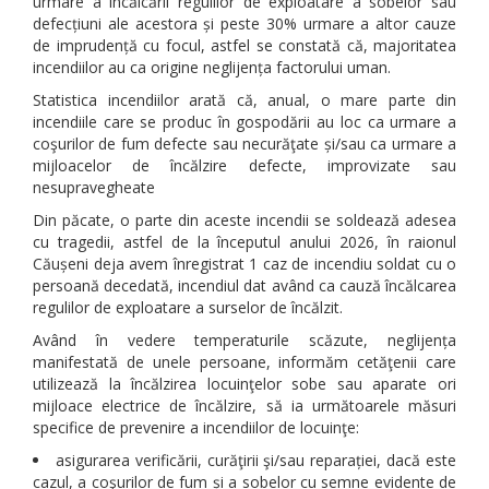
urmare a încălcării regulilor de exploatare a sobelor sau
defecțiuni ale acestora și peste 30% urmare a altor cauze
de imprudență cu focul, astfel se constată că, majoritatea
incendiilor au ca origine neglijența factorului uman.
Statistica incendiilor arată că, anual, o mare parte din
incendiile care se produc în gospodării au loc ca urmare a
coşurilor de fum defecte sau necurăţate și/sau ca urmare a
mijloacelor de încălzire defecte, improvizate sau
nesupravegheate
Din păcate, o parte din aceste incendii se soldează adesea
cu tragedii, astfel de la începutul anului 2026, în raionul
Căușeni deja avem înregistrat 1 caz de incendiu soldat cu o
persoană decedată, incendiul dat având ca cauză încălcarea
regulilor de exploatare a surselor de încălzit.
Având în vedere temperaturile scăzute, neglijența
manifestată de unele persoane, informăm cetăţenii care
utilizează la încălzirea locuinţelor sobe sau aparate ori
mijloace electrice de încălzire, să ia următoarele măsuri
specifice de prevenire a incendiilor de locuinţe:
asigurarea verificării, curăţirii şi/sau reparației, dacă este
cazul, a coşurilor de fum și a sobelor cu semne evidente de