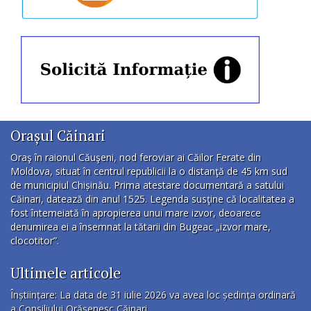
Orașul Căinari
Oraş în raionul Căuşeni, nod feroviar ai Căilor Ferate din
Moldova, situat în centrul republicii la o distanţă de 45 km sud
de municipiul Chișinău. Prima atestare documentară a satului
Căinari, datează din anul 1525. Legenda susţine că localitatea a
fost întemeiată în apropierea unui mare izvor, deoarece
denumirea ei a însemnat la tătarii din Bugeac „izvor mare,
clocotitor”.
Ultimele articole
Înștiințare: La data de 31 iulie 2026 va avea loc ședința ordinară
a Consiliului Orășenesc Căinari