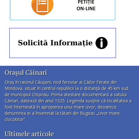
Orașul Căinari
Oraş în raionul Căuşeni, nod feroviar ai Căilor Ferate din
Moldova, situat în centrul republicii la o distanţă de 45 km sud
de municipiul Chișinău. Prima atestare documentară a satului
Căinari, datează din anul 1525. Legenda susţine că localitatea a
fost întemeiată în apropierea unui mare izvor, deoarece
denumirea ei a însemnat la tătarii din Bugeac „izvor mare,
clocotitor”.
Ultimele articole