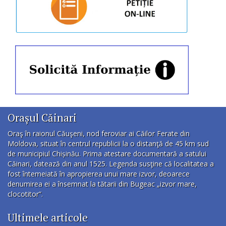
Orașul Căinari
Oraş în raionul Căuşeni, nod feroviar ai Căilor Ferate din
Moldova, situat în centrul republicii la o distanţă de 45 km sud
de municipiul Chișinău. Prima atestare documentară a satului
Căinari, datează din anul 1525. Legenda susţine că localitatea a
fost întemeiată în apropierea unui mare izvor, deoarece
denumirea ei a însemnat la tătarii din Bugeac „izvor mare,
clocotitor”.
Ultimele articole