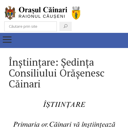
Înștiințare: Ședința
Consiliului Orășenesc
Căinari