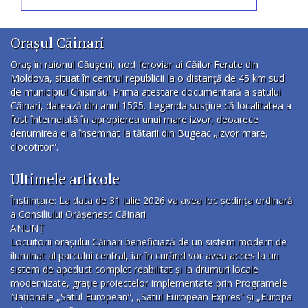
Orașul Căinari
Oraş în raionul Căuşeni, nod feroviar ai Căilor Ferate din
Moldova, situat în centrul republicii la o distanţă de 45 km sud
de municipiul Chișinău. Prima atestare documentară a satului
Căinari, datează din anul 1525. Legenda susţine că localitatea a
fost întemeiată în apropierea unui mare izvor, deoarece
denumirea ei a însemnat la tătarii din Bugeac „izvor mare,
clocotitor”.
Ultimele articole
Înștiințare: La data de 31 iulie 2026 va avea loc ședința ordinară
a Consiliului Orășenesc Căinari
ANUNȚ
Locuitorii orașului Căinari beneficiază de un sistem modern de
iluminat al parcului central, iar în curând vor avea acces la un
sistem de apeduct complet reabilitat și la drumuri locale
modernizate, grație proiectelor implementate prin Programele
Naționale „Satul European”, „Satul European Expres” și „Europa