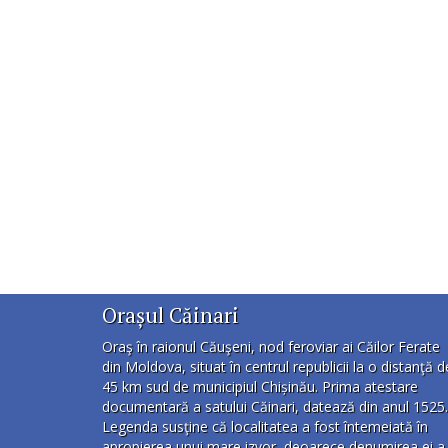
Orașul Căinari
Oraş în raionul Căuşeni, nod feroviar ai Căilor Ferate
din Moldova, situat în centrul republicii la o distanţă d
45 km sud de municipiul Chișinău. Prima atestare
documentară a satului Căinari, datează din anul 1525.
Legenda susţine că localitatea a fost întemeiată în
apropierea unui mare izvor, deoarece denumirea ei a