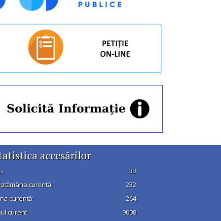
tatistica accesărilor
i:
33
ptămâna curentă:
232
na curentă:
264
ul curent:
9008