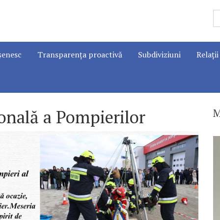
șenesc
Transparența proactivă
Subdiviziuni
Relații
onală a Pompierilor
M