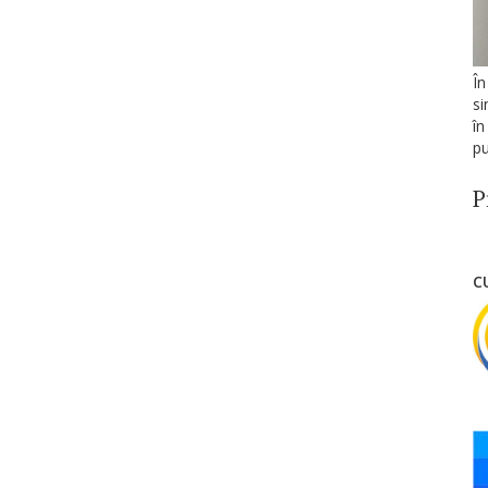
În
si
în
pu
P
C