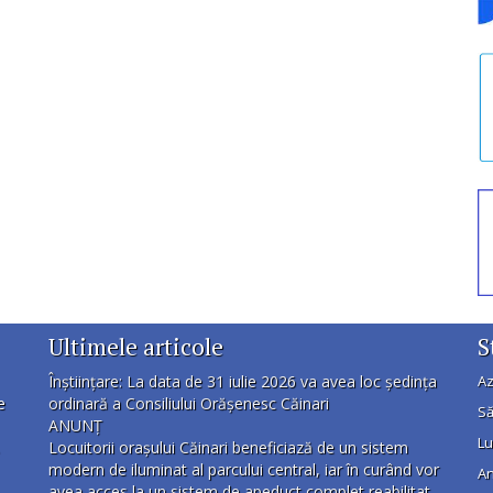
Ultimele articole
S
Înștiințare: La data de 31 iulie 2026 va avea loc ședința
Az
e
ordinară a Consiliului Orășenesc Căinari
Să
ANUNȚ
Lu
Locuitorii orașului Căinari beneficiază de un sistem
modern de iluminat al parcului central, iar în curând vor
An
avea acces la un sistem de apeduct complet reabilitat