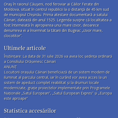
Oraş în raionul Căuşeni, nod feroviar ai Căilor Ferate din
Moldova, situat în centrul republicii la o distanţă de 45 km sud
de municipiul Chișinău. Prima atestare documentară a satului
Căinari, datează din anul 1525. Legenda susţine că localitatea a
fost întemeiată în apropierea unui mare izvor, deoarece
denumirea ei a însemnat la tătarii din Bugeac „izvor mare,
clocotitor”.
Ultimele articole
Înștiințare: La data de 31 iulie 2026 va avea loc ședința ordinară
a Consiliului Orășenesc Căinari
ANUNȚ
Locuitorii orașului Căinari beneficiază de un sistem modern de
iluminat al parcului central, iar în curând vor avea acces la un
sistem de apeduct complet reabilitat și la drumuri locale
modernizate, grație proiectelor implementate prin Programele
Naționale „Satul European”, „Satul European Expres” și „Europa
este aproape”
Statistica accesărilor