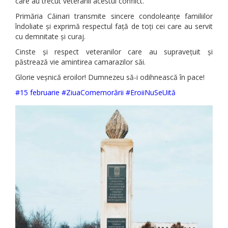
care au trecut veteranii acestui conflict.
Primăria Căinari transmite sincere condoleanțe familiilor
îndoliate și exprimă respectul față de toți cei care au servit
cu demnitate și curaj.
Cinste și respect veteranilor care au supravețuit și
păstrează vie amintirea camarazilor săi.
Glorie veșnică eroilor! Dumnezeu să-i odihnească în pace!
#15 februarie #ZiuaComemorării #EroiiNuSeUită