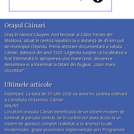
Orașul Căinari
Oraş în raionul Căuşeni, nod feroviar ai Căilor Ferate din
Moldova, situat în centrul republicii la o distanţă de 45 km sud
de municipiul Chișinău. Prima atestare documentară a satului
Căinari, datează din anul 1525. Legenda susţine că localitatea a
fost întemeiată în apropierea unui mare izvor, deoarece
denumirea ei a însemnat la tătarii din Bugeac „izvor mare,
clocotitor”.
Ultimele articole
Înștiințare: La data de 31 iulie 2026 va avea loc ședința ordinară
a Consiliului Orășenesc Căinari
ANUNȚ
Locuitorii orașului Căinari beneficiază de un sistem modern de
iluminat al parcului central, iar în curând vor avea acces la un
sistem de apeduct complet reabilitat și la drumuri locale
modernizate, grație proiectelor implementate prin Programele