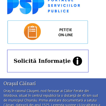
Orașul Căinari
Oraş în raionul Căuşeni, nod feroviar ai Căilor Ferate din
Moldova, situat în centrul republicii la o distanţă de 45 km sud
de municipiul Chișinău. Prima atestare documentară a satului
Căinari, datează din anul 1525. Legenda susţine că localitatea a