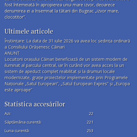
fost întemeiată în apropierea unui mare izvor, deoarece
denumirea ei a însemnat la tătarii din Bugeac „izvor mare,
clocotitor”.
Ultimele articole
Înștiințare: La data de 31 iulie 2026 va avea loc ședința ordinară
a Consiliului Orășenesc Căinari
ANUNȚ
Locuitorii orașului Căinari beneficiază de un sistem modern de
iluminat al parcului central, iar în curând vor avea acces la un
sistem de apeduct complet reabilitat și la drumuri locale
modernizate, grație proiectelor implementate prin Programele
Naționale „Satul European”, „Satul European Expres” și „Europa
este aproape”
Statistica accesărilor
Azi:
22
Săptămâna curentă:
221
Luna curentă:
253