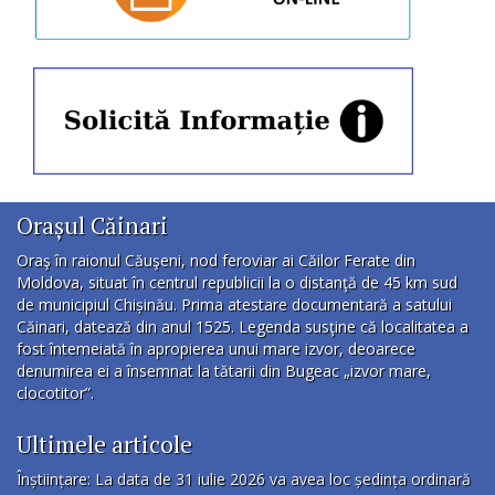
Orașul Căinari
Oraş în raionul Căuşeni, nod feroviar ai Căilor Ferate din
Moldova, situat în centrul republicii la o distanţă de 45 km sud
de municipiul Chișinău. Prima atestare documentară a satului
Căinari, datează din anul 1525. Legenda susţine că localitatea a
fost întemeiată în apropierea unui mare izvor, deoarece
denumirea ei a însemnat la tătarii din Bugeac „izvor mare,
clocotitor”.
Ultimele articole
Înștiințare: La data de 31 iulie 2026 va avea loc ședința ordinară