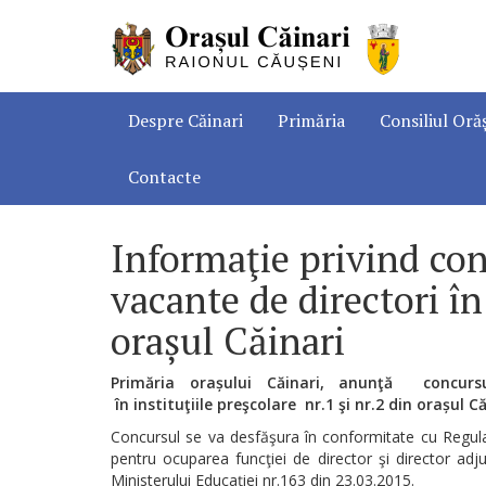
Despre Căinari
Primăria
Consiliul Oră
Contacte
Informaţie privind con
vacante de directori în 
orașul Căinari
Primăria orașului Căinari, anunţă concurs
în instituţiile preşcolare nr.1 şi nr.2 din orașul C
Concursul se va desfăşura în conformitate cu Regula
pentru ocuparea funcţiei de director şi director adju
Ministerului Educaţiei nr.163 din 23.03.2015.