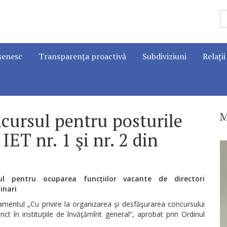
șenesc
Transparența proactivă
Subdiviziuni
Relații
cursul pentru posturile
M
IET nr. 1 şi nr. 2 din
ul pentru ocuparea funcțiilor vacante de directori
ăinari
mentul „Cu privire la organizarea şi desfăşurarea concursului
nct în instituţiile de învăţămînt general”, aprobat prin Ordinul