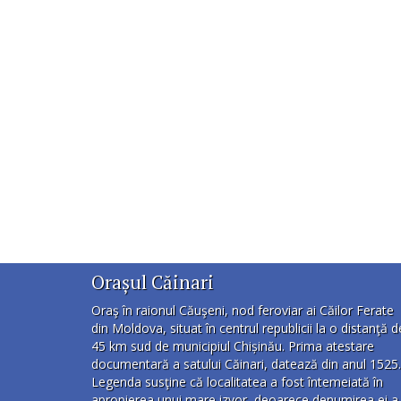
Orașul Căinari
Oraş în raionul Căuşeni, nod feroviar ai Căilor Ferate
din Moldova, situat în centrul republicii la o distanţă d
45 km sud de municipiul Chișinău. Prima atestare
documentară a satului Căinari, datează din anul 1525.
Legenda susţine că localitatea a fost întemeiată în
apropierea unui mare izvor, deoarece denumirea ei a