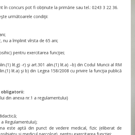
t în concurs pot fi obținute la primărie sau tel.: 0243 3 22 36.
şte următoarele condiţii:
ani;
 nu a împlinit vîrsta de 65 ani;
sihic) pentru exercitarea funcţiei;
.(1) lit.g) -r) şi art.301 alin.(1) lit.a) –b) din Codul Muncii al RM
n.(1) lit.a) şi b) din Legea 158/2008 cu privire la funcţia publică
obligatorii:
ui din anexa nr.1 a regulamentului)
didactică;
 a Regulamentului);
ana este aptă din punct de vedere medical, fizic (eliberat de
 psihiatru şi medicul narcolog), pentru exercitarea funcţiei;