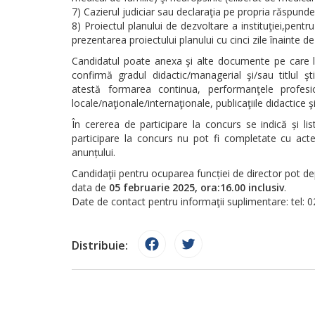
7) Cazierul judiciar sau declaraţia pe propria răspunde
8) Proiectul planului de dezvoltare a instituţiei,pentru
prezentarea proiectului planului cu cinci zile înainte de 
Candidatul poate anexa şi alte documente pe care le 
confirmă gradul didactic/managerial şi/sau titlul ştii
atestă formarea continua, performanţele profesi
locale/naţionale/internaţionale, publicaţiile didactice şi 
În cererea de participare la concurs se indică și li
participare la concurs nu pot fi completate cu acte u
anunțului.
Candidaţii pentru ocuparea funcției de director pot de
data de
05 februarie 2025, ora:16.00 inclusiv
.
Date de contact pentru informaţii suplimentare: tel: 
Distribuie: