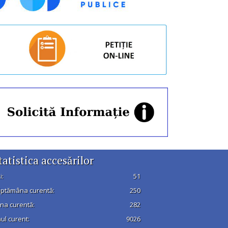
tatistica accesărilor
i:
51
ptămâna curentă:
250
na curentă:
282
ul curent:
9026