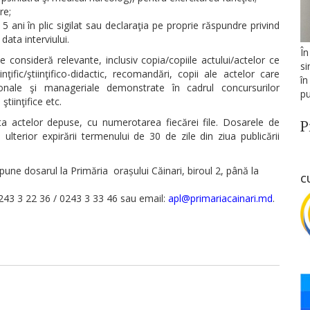
re;
 5 ani în plic sigilat sau declaraţia pe proprie răspundre privind
data interviului.
În
consideră relevante, inclusiv copia/copiile actului/actelor ce
si
nţific/ştiinţifico-didactic, recomandări, copii ale actelor care
în
onale şi manageriale demonstrate în cadrul concursurilor
pu
ştiinţifice etc.
sta actelor depuse, cu numerotarea fiecărei file. Dosarele de
P
lterior expirării termenului de 30 de zile din ziua publicării
pune dosarul la Primăria orașului Căinari, biroul 2, până la
C
0243 3 22 36 / 0243 3 33 46 sau email:
apl@primariacainari.md
.