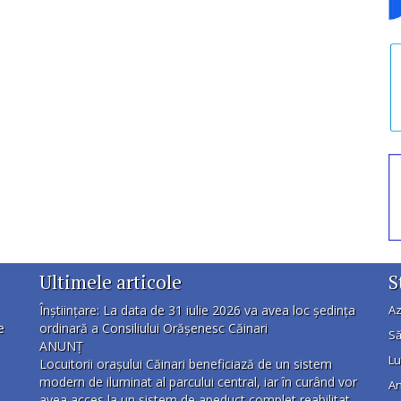
Ultimele articole
S
Înștiințare: La data de 31 iulie 2026 va avea loc ședința
Az
e
ordinară a Consiliului Orășenesc Căinari
Să
ANUNȚ
Lu
Locuitorii orașului Căinari beneficiază de un sistem
modern de iluminat al parcului central, iar în curând vor
An
avea acces la un sistem de apeduct complet reabilitat