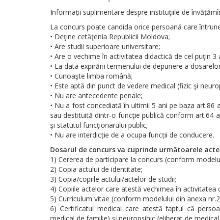
Informații suplimentare despre instituţiile de învățămîn
La concurs poate candida orice persoană care întrune
• Deţine cetăţenia Republicii Moldova;
• Are studii superioare universitare;
• Are o vechime în activitatea didactică de cel puţin 3 
• La data expirării termenului de depunere a dosarelor,
• Cunoaşte limba română;
• Este aptă din punct de vedere medical (fizic şi neurop
• Nu are antecedente penale;
• Nu a fost concediată în ultimii 5 ani pe baza art.86 alin
sau destituită dintr-o funcţie publică conform art.64 ali
şi statutul funcţionarului public;
• Nu are interdicție de a ocupa funcții de conducere.
Dosarul de concurs va cuprinde următoarele acte 
1) Cererea de participare la concurs (conform modelul
2) Copia actului de identitate;
3) Copia/copiile actului/actelor de studii;
4) Copiile actelor care atestă vechimea în activitatea 
5) Curriculum vitae (conform modelului din anexa nr.2
6) Certificatul medical care atestă faptul că perso
medical de familie) şi neuropsihic (eliberat de medical