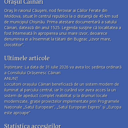
Orașul Căinari
Oraş în raionul Căuşeni, nod feroviar ai Căilor Ferate din
Moldova, situat în centrul republicii la o distanţă de 45 km sud
de municipiul Chișinău. Prima atestare documentară a satului
Căinari, datează din anul 1525. Legenda susţine că localitatea a
fost întemeiată în apropierea unui mare izvor, deoarece
denumirea ei a însemnat la tătarii din Bugeac „izvor mare,
clocotitor”.
Ultimele articole
Înștiințare: La data de 31 iulie 2026 va avea loc ședința ordinară
a Consiliului Orășenesc Căinari
ANUNȚ
Locuitorii orașului Căinari beneficiază de un sistem modern de
iluminat al parcului central, iar în curând vor avea acces la un
sistem de apeduct complet reabilitat și la drumuri locale
modernizate, grație proiectelor implementate prin Programele
Naționale „Satul European”, „Satul European Expres” și „Europa
este aproape”
Statistica accesărilor