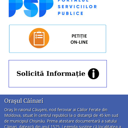
Orașul Căinari
Oraş în raionul Căuşeni, nod feroviar ai Căilor Ferate din
Moldova, situat în centrul republicii la o distanţă de 45 km sud
de municipiul Chișinău. Prima atestare documentară a satului
Căinari, datează din anul 1525. Legenda susţine că localitatea a