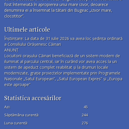
fost întemeiată în apropierea unui mare izvor, deoarece
denumirea ei a însemnat la tătarii din Bugeac „izvor mare,
clocotitor”.
Ultimele articole
Înștiințare: La data de 31 iulie 2026 va avea loc ședința ordinară
a Consiliului Orășenesc Căinari
ANUNȚ
Locuitorii orașului Căinari beneficiază de un sistem modern de
iluminat al parcului central, iar în curând vor avea acces la un
sistem de apeduct complet reabilitat și la drumuri locale
modernizate, grație proiectelor implementate prin Programele
Naționale „Satul European”, „Satul European Expres” și „Europa
este aproape”
Statistica accesărilor
Azi:
45
Săptămâna curentă:
244
Luna curentă:
276