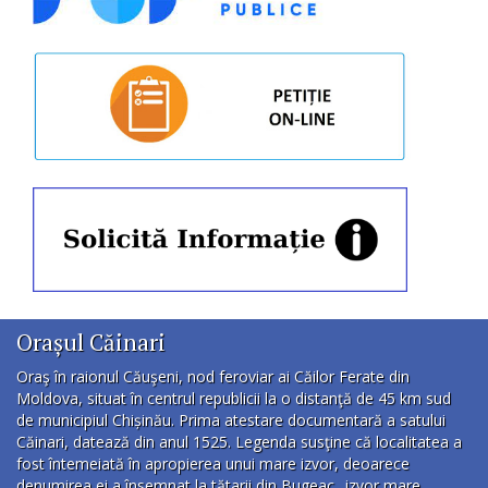
Orașul Căinari
Oraş în raionul Căuşeni, nod feroviar ai Căilor Ferate din
Moldova, situat în centrul republicii la o distanţă de 45 km sud
de municipiul Chișinău. Prima atestare documentară a satului
Căinari, datează din anul 1525. Legenda susţine că localitatea a
fost întemeiată în apropierea unui mare izvor, deoarece
denumirea ei a însemnat la tătarii din Bugeac „izvor mare,