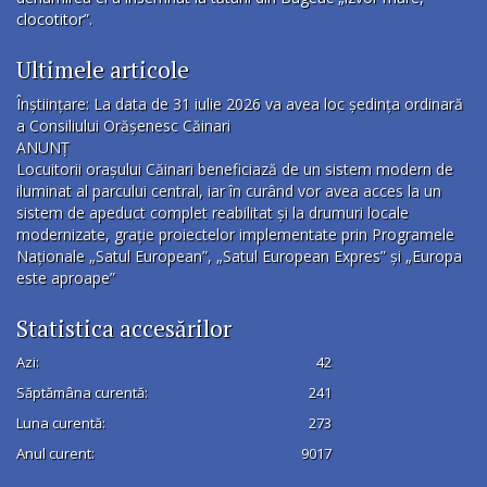
clocotitor”.
Ultimele articole
Înștiințare: La data de 31 iulie 2026 va avea loc ședința ordinară
a Consiliului Orășenesc Căinari
ANUNȚ
Locuitorii orașului Căinari beneficiază de un sistem modern de
iluminat al parcului central, iar în curând vor avea acces la un
sistem de apeduct complet reabilitat și la drumuri locale
modernizate, grație proiectelor implementate prin Programele
Naționale „Satul European”, „Satul European Expres” și „Europa
este aproape”
Statistica accesărilor
Azi:
42
Săptămâna curentă:
241
Luna curentă:
273
Anul curent:
9017