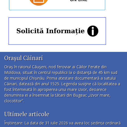
Orașul Căinari
Oraş în raionul Căuşeni, nod feroviar ai Căilor Ferate din
Moldova, situat în centrul republicii la o distanţă de 45 km sud
de municipiul Chișinău. Prima atestare documentară a satului
Căinari, datează din anul 1525. Legenda susţine că localitatea a
fost întemeiată în apropierea unui mare izvor, deoarece
denumirea ei a însemnat la tătarii din Bugeac „izvor mare,
clocotitor”.
Ultimele articole
Înștiințare: La data de 31 iulie 2026 va avea loc ședința ordinară