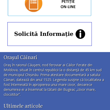
Orașul Căinari
Oraş în raionul Căuşeni, nod feroviar ai Căilor Ferate din
Moldova, situat în centrul republicii la o distanţă de 45 km sud
de municipiul Chișinău. Prima atestare documentară a satului
Căinari, datează din anul 1525. Legenda susţine că localitatea a
fost întemeiată în apropierea unui mare izvor, deoarece
denumirea ei a însemnat la tătarii din Bugeac „izvor mare,
clocotitor”.
Ultimele articole