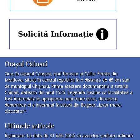
Orașul Căinari
Oraş în raionul Căuşeni, nod feroviar ai Căilor Ferate din
Moldova, situat în centrul republicii la o distanţă de 45 km sud
de municipiul Chișinău. Prima atestare documentară a satului
Căinari, datează din anul 1525. Legenda susţine că localitatea a
fost întemeiată în apropierea unui mare izvor, deoarece
denumirea ei a însemnat la tătarii din Bugeac „izvor mare,
clocotitor”.
Ultimele articole
Înștiințare: La data de 31 iulie 2026 va avea loc ședința ordinară