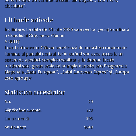
clocotitor”.
Ultimele articole
Înștiințare: La data de 31 iulie 2026 va avea loc ședința ordinară
a Consiliului Orășenesc Căinari
ANUNȚ
Locuitorii orașului Căinari beneficiază de un sistem modern de
iluminat al parcului central, iar în curând vor avea acces la un
sistem de apeduct complet reabilitat și la drumuri locale
modernizate, grație proiectelor implementate prin Programele
Naționale „Satul European”, „Satul European Expres” și „Europa
este aproape”
Statistica accesărilor
Azi:
20
Săptămâna curentă:
273
Luna curentă:
305
Anul curent:
9049