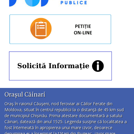
Orașul Căinari
Oraş în raionul Căuşeni, nod feroviar ai Căilor Ferate din
Moldova, situat în centrul republicii la o distanţă de 45 km sud
de municipiul Chișinău. Prima atestare documentară a satului
Căinari, datează din anul 1525. Legenda susţine că localitatea a
fost întemeiată în apropierea unui mare izvor, deoarece
denumirea ei a însemnat la tătarii din Bugeac „izvor mare,