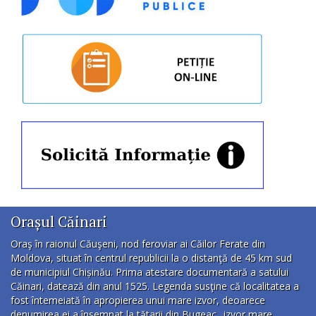
Orașul Căinari
Oraş în raionul Căuşeni, nod feroviar ai Căilor Ferate din
Moldova, situat în centrul republicii la o distanţă de 45 km sud
de municipiul Chișinău. Prima atestare documentară a satului
Căinari, datează din anul 1525. Legenda susţine că localitatea a
fost întemeiată în apropierea unui mare izvor, deoarece
denumirea ei a însemnat la tătarii din Bugeac „izvor mare,