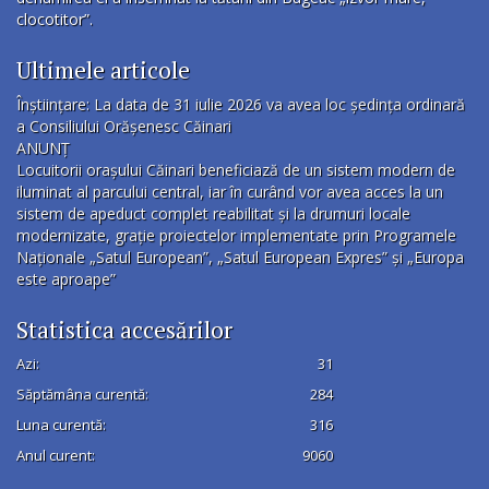
clocotitor”.
Ultimele articole
Înștiințare: La data de 31 iulie 2026 va avea loc ședința ordinară
a Consiliului Orășenesc Căinari
ANUNȚ
Locuitorii orașului Căinari beneficiază de un sistem modern de
iluminat al parcului central, iar în curând vor avea acces la un
sistem de apeduct complet reabilitat și la drumuri locale
modernizate, grație proiectelor implementate prin Programele
Naționale „Satul European”, „Satul European Expres” și „Europa
este aproape”
Statistica accesărilor
Azi:
31
Săptămâna curentă:
284
Luna curentă:
316
Anul curent:
9060