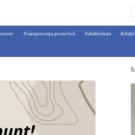
șenesc
Transparența proactivă
Subdiviziuni
Relații
M