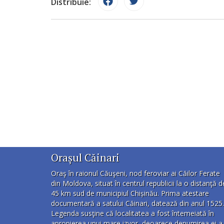
Distribuie:
Orașul Căinari
Oraş în raionul Căuşeni, nod feroviar ai Căilor Ferate
din Moldova, situat în centrul republicii la o distanţă d
45 km sud de municipiul Chișinău. Prima atestare
documentară a satului Căinari, datează din anul 1525.
Legenda susţine că localitatea a fost întemeiată în
apropierea unui mare izvor, deoarece denumirea ei a