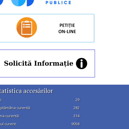
tatistica accesărilor
i:
29
ptămâna curentă:
282
na curentă:
314
ul curent:
9058