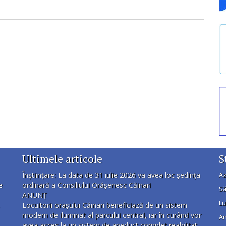
Ultimele articole
S
Înștiințare: La data de 31 iulie 2026 va avea loc ședința
Az
e
ordinară a Consiliului Orășenesc Căinari
Să
ANUNȚ
Lu
Locuitorii orașului Căinari beneficiază de un sistem
modern de iluminat al parcului central, iar în curând vor
An
avea acces la un sistem de apeduct complet reabilitat