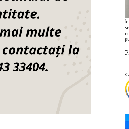
În
si
în
pu
P
C