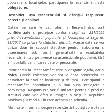
populației și locuințelor, participarea la recensământ este
obligatorie.
Deschideți ușa recenzorului
și
oferiți-i r
ă
spun
s
uri
corecte și depline!
Datele pe care le veți oferi la Recensământ sunt
confidențiale
și protejate conform
Legii nr. 231/2022
privind recensământul populației și locuințelor și Legii nr.
93/2017 cu privire la statistica oficială.
Aceste date se vor
utiliza doar în scopuri statistice pentru elaborarea și
diseminarea sub formă generalizată a rezultatelor
recensământului pe diverse caracteristici ale populației, fără
a fi posibilă identificarea datelor personale.
Participarea la Recensământ este o obligație legală, dar și
civică
. Datele colectate vor sta la baza proiectelor de
dezvoltare la nivel de localitate și de țară. Participând la
recensământ, contribuim la o mai bună înțelegere a
comunității. Răspunsurile vor fi utilizate pentru a produce
statistici care vor oferi o imagine a vieții în Republica
Moldova și a modului în care aceasta se schimbă.
Mai multe informații despre recensământ puteți consulta pe