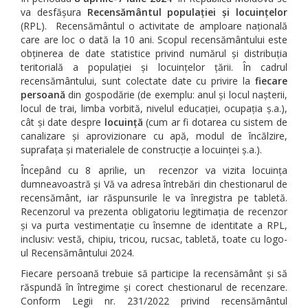
va desfășura
Recensământul populației și locuințelor
(RPL). Recensământul o activitate de amploare națională
care are loc o dată la 10 ani. Scopul recensământului este
obținerea de date statistice privind numărul și distribuția
teritorială a populației și locuințelor țării. În cadrul
recensământului, sunt colectate date cu privire la
fiecare
persoană
din gospodărie (de exemplu: anul și locul nașterii,
locul de trai, limba vorbită, nivelul educației, ocupația ș.a.),
cât și date despre
locuință
(cum ar fi dotarea cu sistem de
canalizare și aprovizionare cu apă, modul de încălzire,
suprafața și materialele de construcție a locuinței ș.a.).
Începând cu 8 aprilie, un recenzor va vizita locuința
dumneavoastră și Vă va adresa întrebări din chestionarul de
recensământ, iar răspunsurile le va înregistra pe tabletă.
Recenzorul va prezenta obligatoriu legitimația de recenzor
și va purta vestimentație cu însemne de identitate a RPL,
inclusiv: vestă, chipiu, tricou, rucsac, tabletă, toate cu logo-
ul Recensământului 2024.
Fiecare persoană trebuie să participe la recensământ și să
răspundă în întregime și corect chestionarul de recenzare.
Conform Legii nr. 231/2022 privind recensământul