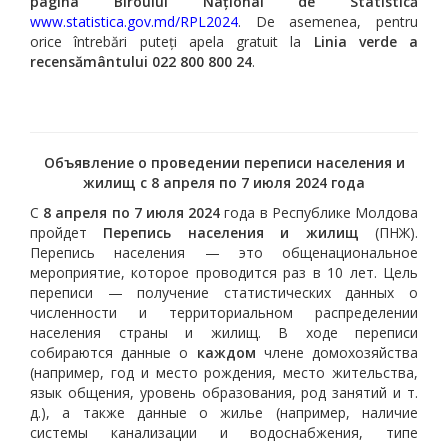
pagina Biroului Național de Statistică
www.statistica.gov.md/RPL2024
. De asemenea, pentru
orice întrebări puteți apela gratuit la
Linia verde a
recensământului 022 800 800 24
.
Объявление о проведении переписи населения и
жилищ
с 8 апреля по 7 июля 2024 года
С
8 апреля по 7 июля 2024
года в Республике Молдова
пройдет
Перепись населения и жилищ
(ПНЖ).
Перепись населения — это общенациональное
мероприятие, которое проводится раз в 10 лет. Цель
переписи — получение статистических данных о
численности и территориальном распределении
населения страны и жилищ. В ходе переписи
собираются данные о
каждом
члене домохозяйства
(например, год и место рождения, место жительства,
язык общения, уровень образования, род занятий и т.
д.), а также данные о жилье (например, наличие
системы канализации и водоснабжения, типе