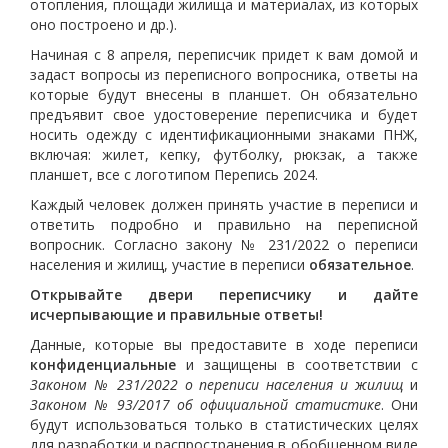
отопления, площади жилища и материалах, из которых
оно построено и др.).
Начиная с 8 апреля, переписчик придет к вам домой и
задаст вопросы из переписного вопросника, ответы на
которые будут внесены в планшет. Он обязательно
предъявит свое удостоверение переписчика и будет
носить одежду с идентификационными знаками ПНЖ,
включая: жилет, кепку, футболку, рюкзак, а также
планшет, все с логотипом Перепись 2024.
Каждый человек должен принять участие в переписи и
ответить подробно и правильно на переписной
вопросник. Согласно закону № 231/2022 о переписи
населения и жилищ, участие в переписи
обязательное
.
Открывайте двери переписчику и дайте
исчерпывающие
и правильные ответы!
Данные, которые вы предоставите в ходе переписи
конфиденциальные
и защищены в соответствии с
Законом № 231/2022 о переписи населения и жилищ
и
Законом № 93/2017 об официальной статистике
. Они
будут использоваться только в статистических целях
для разработки и распространения в обобщенном виде