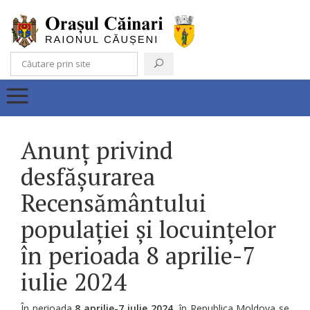
Anunț privind
desfășurarea
Recensământului
populației și locuințelor
în perioada 8 aprilie-7
iulie 2024
În perioada
8 aprilie-7 iulie 2024
în Republica Moldova se