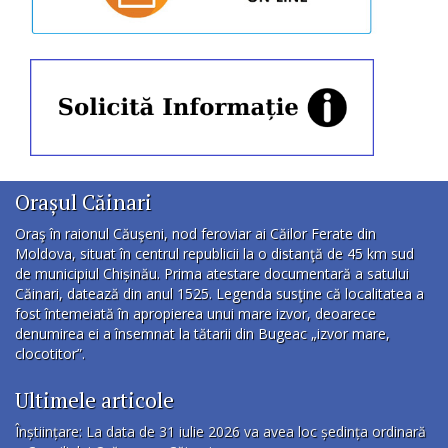
Orașul Căinari
Oraş în raionul Căuşeni, nod feroviar ai Căilor Ferate din
Moldova, situat în centrul republicii la o distanţă de 45 km sud
de municipiul Chișinău. Prima atestare documentară a satului
Căinari, datează din anul 1525. Legenda susţine că localitatea a
fost întemeiată în apropierea unui mare izvor, deoarece
denumirea ei a însemnat la tătarii din Bugeac „izvor mare,
clocotitor”.
Ultimele articole
Înștiințare: La data de 31 iulie 2026 va avea loc ședința ordinară