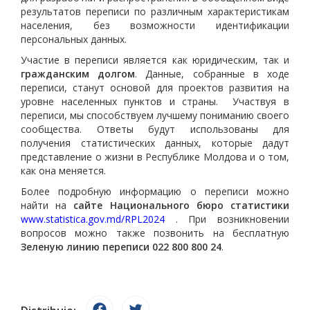
результатов переписи по различным характеристикам
населения, без возможности идентификации
персональных данных.
Участие в переписи является как юридическим, так и
гражданским долгом
. Данные, собранные в ходе
переписи, станут основой для проектов развития на
уровне населенных пунктов и страны. Участвуя в
переписи, мы способствуем лучшему пониманию своего
сообщества. Ответы будут использованы для
получения статистических данных, которые дадут
представление о жизни в Республике Молдова и о том,
как она меняется.
Более подробную информацию о переписи можно
найти на
сайте Национального бюро статистики
www.statistica.gov.md/RPL2024
. При возникновении
вопросов можно также позвонить на бесплатную
Зеленую линию переписи 022 800 800 24
.