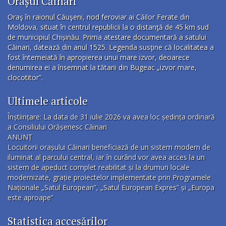
Orașul Căinari
Oraş în raionul Căuşeni, nod feroviar ai Căilor Ferate din
Moldova, situat în centrul republicii la o distanţă de 45 km sud
de municipiul Chișinău. Prima atestare documentară a satului
Căinari, datează din anul 1525. Legenda susţine că localitatea a
fost întemeiată în apropierea unui mare izvor, deoarece
denumirea ei a însemnat la tătarii din Bugeac „izvor mare,
clocotitor”.
Ultimele articole
Înștiințare: La data de 31 iulie 2026 va avea loc ședința ordinară
a Consiliului Orășenesc Căinari
ANUNȚ
Locuitorii orașului Căinari beneficiază de un sistem modern de
iluminat al parcului central, iar în curând vor avea acces la un
sistem de apeduct complet reabilitat și la drumuri locale
modernizate, grație proiectelor implementate prin Programele
Naționale „Satul European”, „Satul European Expres” și „Europa
este aproape”
Statistica accesărilor