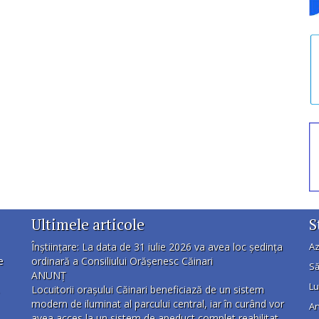
Ultimele articole
S
Înștiințare: La data de 31 iulie 2026 va avea loc ședința
Az
e
ordinară a Consiliului Orășenesc Căinari
Să
ANUNȚ
Lu
Locuitorii orașului Căinari beneficiază de un sistem
modern de iluminat al parcului central, iar în curând vor
An
avea acces la un sistem de apeduct complet reabilitat