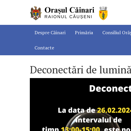
Despre Căinari
Primăria
Consiliul Oră
Contacte
Deconectări de lumină