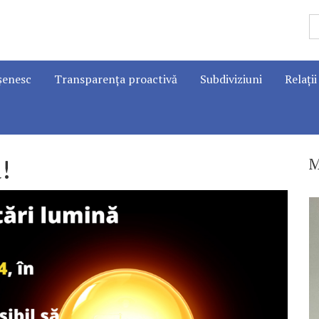
șenesc
Transparența proactivă
Subdiviziuni
Relații
!
M