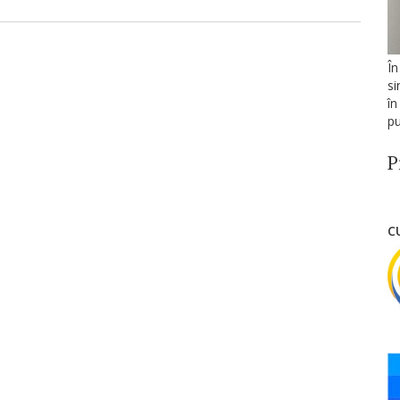
În
si
în
pu
P
C