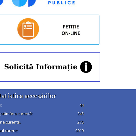
tatistica accesărilor
i:
44
ptămâna curentă:
243
na curentă:
275
ul curent:
9019