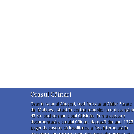
Orașul Căinari
Oraş în raionul Căuşeni, nod feroviar ai Căilor Ferate
din Moldova, situat în centrul republicii la o distanţă d
45 km sud de municipiul Chișinău. Prima atestare
documentară a satului Căinari, datează din anul 1525.
Legenda susţine că localitatea a fost întemeiată în
apropierea unui mare izvor, deoarece denumirea ei a