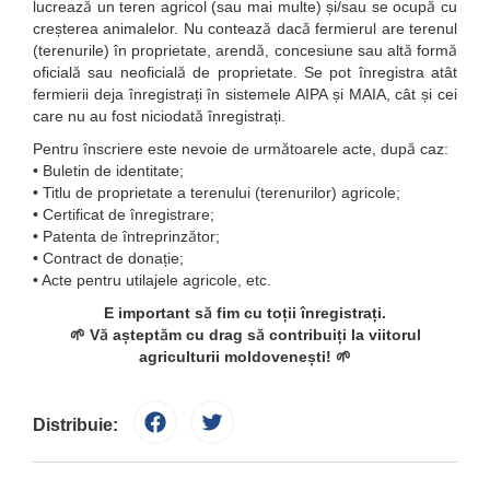
lucrează un teren agricol (sau mai multe) și/sau se ocupă cu
creșterea animalelor. Nu contează dacă fermierul are terenul
(terenurile) în proprietate, arendă, concesiune sau altă formă
oficială sau neoficială de proprietate. Se pot înregistra atât
fermierii deja înregistrați în sistemele AIPA și MAIA, cât și cei
care nu au fost niciodată înregistrați.
Pentru înscriere este nevoie de următoarele acte, după caz:
• Buletin de identitate;
• Titlu de proprietate a terenului (terenurilor) agricole;
• Certificat de înregistrare;
• Patenta de întreprinzător;
• Contract de donație;
• Acte pentru utilajele agricole, etc.
E important să fim cu toții înregistrați.
🌱 Vă așteptăm cu drag să contribuiți la viitorul
agriculturii moldovenești! 🌱
Distribuie: