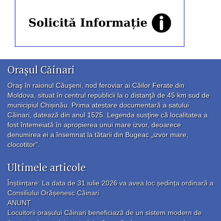
Orașul Căinari
Oraş în raionul Căuşeni, nod feroviar ai Căilor Ferate din
Moldova, situat în centrul republicii la o distanţă de 45 km sud de
municipiul Chișinău. Prima atestare documentară a satului
Căinari, datează din anul 1525. Legenda susţine că localitatea a
fost întemeiată în apropierea unui mare izvor, deoarece
denumirea ei a însemnat la tătarii din Bugeac „izvor mare,
clocotitor”.
Ultimele articole
Înștiințare: La data de 31 iulie 2026 va avea loc ședința ordinară a
Consiliului Orășenesc Căinari
ANUNȚ
Locuitorii orașului Căinari beneficiază de un sistem modern de