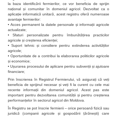
la baza identificării fermierilor, ce vor beneficia de sprijin
național și comunitar în domeniul agricol. Dezvoltat ca o
aplicație informatică unitară, acest registru oferă numeroase
avantaje fermierilor:
• Acces permanent la datele personale și informații agricole
actualizate;
• Sfaturi personalizate pentru îmbunătățirea practicilor
agricole și creșterea eficienței;
• Suport tehnic și consiliere pentru extinderea activităților
agricole;
• Oportunitate de a contribui la elaborarea politicilor agricole
și economice;
• Ușurarea procesului de aplicare pentru subvenții și ajutoare
financiare;
Prin înscrierea în Registrul Fermierului, vă asigurați că veți
beneficia de sprijinul necesar și veți fi la curent cu cele mai
recente informații din domeniul agricol. Acest pas este
important pentru dezvoltarea comunității și pentru creșterea
performanțelor în sectorul agricol din Moldova.
În Registru se pot înscrie fermierii – orice persoană fizică sau
juridică (companii agricole și gospodării țărănești) care