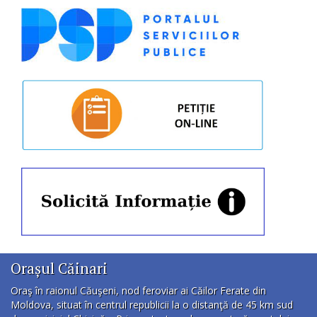
Orașul Căinari
Oraş în raionul Căuşeni, nod feroviar ai Căilor Ferate din
Moldova, situat în centrul republicii la o distanţă de 45 km sud