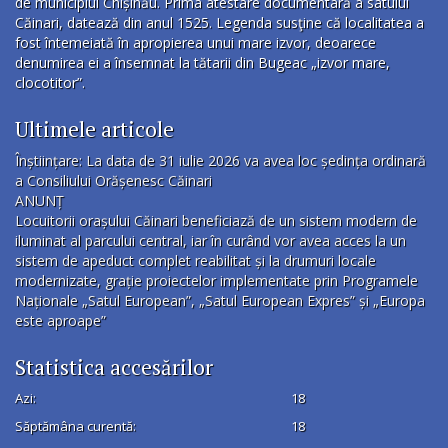
de municipiul Chișinău. Prima atestare documentară a satului
Căinari, datează din anul 1525. Legenda susţine că localitatea a
fost întemeiată în apropierea unui mare izvor, deoarece
denumirea ei a însemnat la tătarii din Bugeac „izvor mare,
clocotitor”.
Ultimele articole
Înștiințare: La data de 31 iulie 2026 va avea loc ședința ordinară
a Consiliului Orășenesc Căinari
ANUNȚ
Locuitorii orașului Căinari beneficiază de un sistem modern de
iluminat al parcului central, iar în curând vor avea acces la un
sistem de apeduct complet reabilitat și la drumuri locale
modernizate, grație proiectelor implementate prin Programele
Naționale „Satul European”, „Satul European Expres” și „Europa
este aproape”
Statistica accesărilor
Azi:
18
Săptămâna curentă:
18