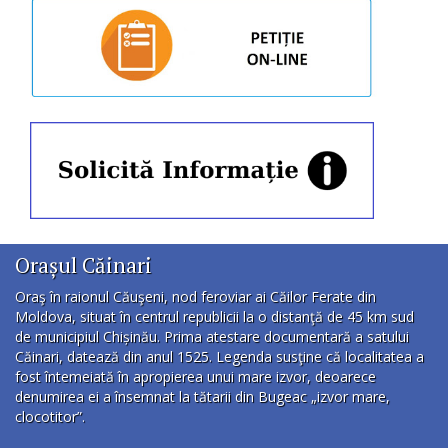
Orașul Căinari
Oraş în raionul Căuşeni, nod feroviar ai Căilor Ferate din
Moldova, situat în centrul republicii la o distanţă de 45 km sud
de municipiul Chișinău. Prima atestare documentară a satului
Căinari, datează din anul 1525. Legenda susţine că localitatea a
fost întemeiată în apropierea unui mare izvor, deoarece
denumirea ei a însemnat la tătarii din Bugeac „izvor mare,
clocotitor”.