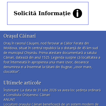
Orașul Căinari
Oraş în raionul Căuşeni, nod feroviar ai Căilor Ferate din
Moldova, situat în centrul republicii la o distanţă de 45 km sud
de municipiul Chișinău. Prima atestare documentară a satului
Căinari, datează din anul 1525. Legenda susţine că localitatea a
fost întemeiată în apropierea unui mare izvor, deoarece
denumirea ei a însemnat la tătarii din Bugeac „izvor mare,
clocotitor”.
Ultimele articole
Înștiințare: La data de 31 iulie 2026 va avea loc ședința ordinară
a Consiliului Orășenesc Căinari
ANUNȚ
Locuitorii orașului Căinari beneficiază de un sistem modern de