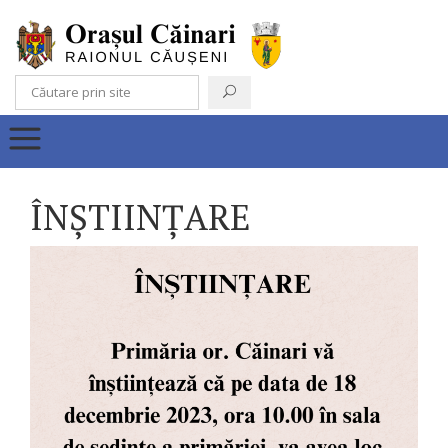
ÎNȘTIINȚARE