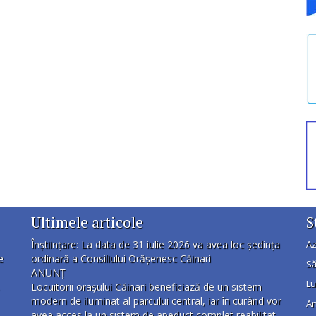
Ultimele articole
S
Înștiințare: La data de 31 iulie 2026 va avea loc ședința
Az
e
ordinară a Consiliului Orășenesc Căinari
Să
ANUNȚ
Lu
Locuitorii orașului Căinari beneficiază de un sistem
modern de iluminat al parcului central, iar în curând vor
An
avea acces la un sistem de apeduct complet reabilitat