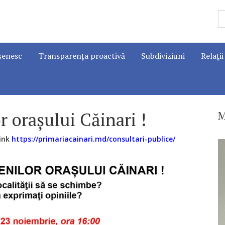
șenesc
Transparența proactivă
Subdiviziuni
Relații
r orașului Căinari !
M
link
https://primariacainari.md/consultari-publice/