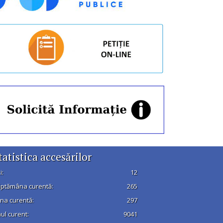
tatistica accesărilor
i:
12
ptămâna curentă:
265
na curentă:
297
ul curent:
9041