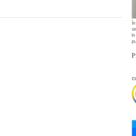
În
si
în
pu
P
C