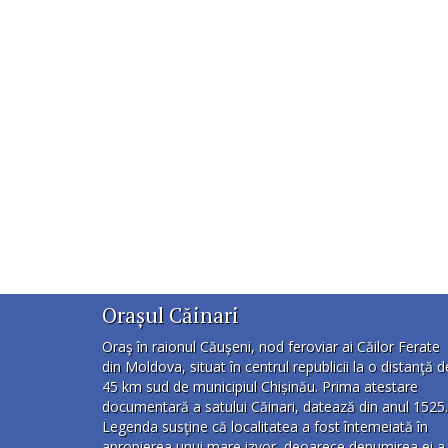
Orașul Căinari
Oraş în raionul Căuşeni, nod feroviar ai Căilor Ferate
din Moldova, situat în centrul republicii la o distanţă d
45 km sud de municipiul Chișinău. Prima atestare
documentară a satului Căinari, datează din anul 1525.
Legenda susţine că localitatea a fost întemeiată în
apropierea unui mare izvor, deoarece denumirea ei a