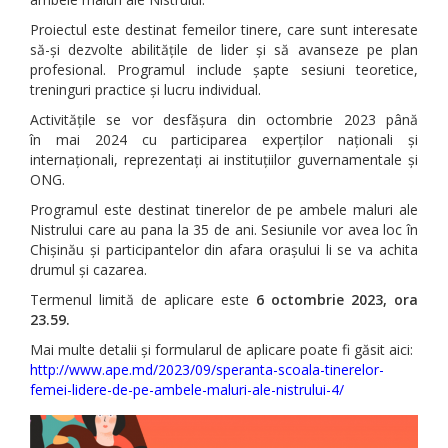
Proiectul este destinat femeilor tinere, care sunt interesate
să-și dezvolte abilitățile de lider și să avanseze pe plan
profesional. Programul include șapte sesiuni teoretice,
treninguri practice și lucru individual.
Activitățile se vor desfășura din octombrie 2023 până
în mai 2024 cu participarea experților naționali și
internaționali, reprezentați ai instituțiilor guvernamentale și
ONG.
Programul este destinat tinerelor de pe ambele maluri ale
Nistrului care au pana la 35 de ani. Sesiunile vor avea loc în
Chișinău și participantelor din afara orașului li se va achita
drumul și cazarea.
Termenul limită de aplicare este
6 octombrie 2023, ora
23.59.
Mai multe detalii și formularul de aplicare poate fi găsit aici:
http://www.ape.md/2023/09/speranta-scoala-tinerelor-
femei-lidere-de-pe-ambele-maluri-ale-nistrului-4/