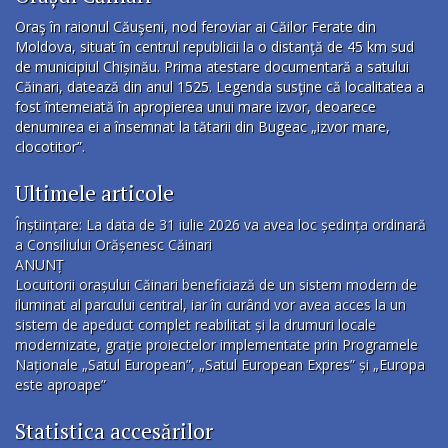
Oraş în raionul Căuşeni, nod feroviar ai Căilor Ferate din
Moldova, situat în centrul republicii la o distanţă de 45 km sud
de municipiul Chișinău. Prima atestare documentară a satului
Căinari, datează din anul 1525. Legenda susţine că localitatea a
fost întemeiată în apropierea unui mare izvor, deoarece
denumirea ei a însemnat la tătarii din Bugeac „izvor mare,
clocotitor”.
Ultimele articole
Înștiințare: La data de 31 iulie 2026 va avea loc ședința ordinară
a Consiliului Orășenesc Căinari
ANUNȚ
Locuitorii orașului Căinari beneficiază de un sistem modern de
iluminat al parcului central, iar în curând vor avea acces la un
sistem de apeduct complet reabilitat și la drumuri locale
modernizate, grație proiectelor implementate prin Programele
Naționale „Satul European”, „Satul European Expres” și „Europa
este aproape”
Statistica accesărilor