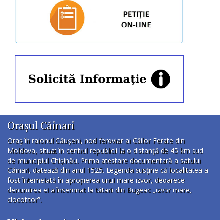
Orașul Căinari
Oraş în raionul Căuşeni, nod feroviar ai Căilor Ferate din
Moldova, situat în centrul republicii la o distanţă de 45 km sud
de municipiul Chișinău. Prima atestare documentară a satului
Căinari, datează din anul 1525. Legenda susţine că localitatea a
fost întemeiată în apropierea unui mare izvor, deoarece
denumirea ei a însemnat la tătarii din Bugeac „izvor mare,
clocotitor”.