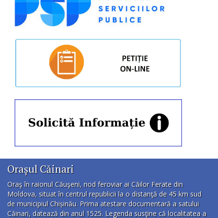
Orașul Căinari
Oraş în raionul Căuşeni, nod feroviar ai Căilor Ferate din
Moldova, situat în centrul republicii la o distanţă de 45 km sud
de municipiul Chișinău. Prima atestare documentară a satului
Căinari, datează din anul 1525. Legenda susţine că localitatea a