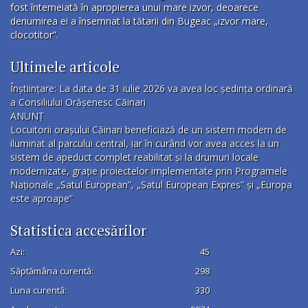
fost întemeiată în apropierea unui mare izvor, deoarece
denumirea ei a însemnat la tătarii din Bugeac „izvor mare,
clocotitor”.
Ultimele articole
Înștiințare: La data de 31 iulie 2026 va avea loc ședința ordinară
a Consiliului Orășenesc Căinari
ANUNȚ
Locuitorii orașului Căinari beneficiază de un sistem modern de
iluminat al parcului central, iar în curând vor avea acces la un
sistem de apeduct complet reabilitat și la drumuri locale
modernizate, grație proiectelor implementate prin Programele
Naționale „Satul European”, „Satul European Expres” și „Europa
este aproape”
Statistica accesărilor
Azi:
45
Săptămâna curentă:
298
Luna curentă:
330