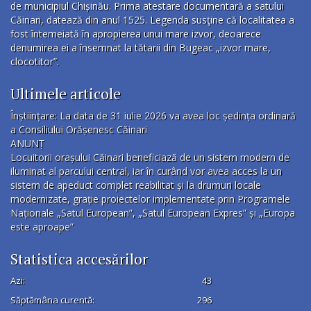
de municipiul Chișinău. Prima atestare documentară a satului
Căinari, datează din anul 1525. Legenda susţine că localitatea a
fost întemeiată în apropierea unui mare izvor, deoarece
denumirea ei a însemnat la tătarii din Bugeac „izvor mare,
clocotitor”.
Ultimele articole
Înștiințare: La data de 31 iulie 2026 va avea loc ședința ordinară
a Consiliului Orășenesc Căinari
ANUNȚ
Locuitorii orașului Căinari beneficiază de un sistem modern de
iluminat al parcului central, iar în curând vor avea acces la un
sistem de apeduct complet reabilitat și la drumuri locale
modernizate, grație proiectelor implementate prin Programele
Naționale „Satul European”, „Satul European Expres” și „Europa
este aproape”
Statistica accesărilor
Azi:
43
Săptămâna curentă:
296