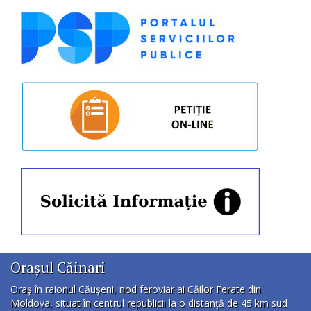
Orașul Căinari
Oraş în raionul Căuşeni, nod feroviar ai Căilor Ferate din
Moldova, situat în centrul republicii la o distanţă de 45 km sud