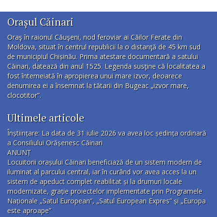
Orașul Căinari
Oraş în raionul Căuşeni, nod feroviar ai Căilor Ferate din
Moldova, situat în centrul republicii la o distanţă de 45 km sud
de municipiul Chișinău. Prima atestare documentară a satului
Căinari, datează din anul 1525. Legenda susţine că localitatea a
fost întemeiată în apropierea unui mare izvor, deoarece
denumirea ei a însemnat la tătarii din Bugeac „izvor mare,
clocotitor”.
Ultimele articole
Înștiințare: La data de 31 iulie 2026 va avea loc ședința ordinară
a Consiliului Orășenesc Căinari
ANUNȚ
Locuitorii orașului Căinari beneficiază de un sistem modern de
iluminat al parcului central, iar în curând vor avea acces la un
sistem de apeduct complet reabilitat și la drumuri locale
modernizate, grație proiectelor implementate prin Programele
Naționale „Satul European”, „Satul European Expres” și „Europa
este aproape”