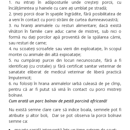
nu intrați în adăposturile unde creșteți porcii, cu
încălțămintea și hainele cu care ați umblat pe stradă;
țineți porcii doar în spațiile îngrădite, fără posibilitatea de
a veni în contact cu porci străini de curtea dumneavoastră;
nu hraniți animalele cu resturi alimentare; dacă există
vînători în familie care aduc carne de mistreț, sub nici o
formă nu dați porcilor apă provenită de la spălarea cărnii,
sau resturi de carne;
nu scoateți scroafele sau vierii din exploatație, în scopul
montei cu animale din altă expioatație;
nu cumpărați purcei din locuri necunoscute, fără a fi
identificați (cu crotalie) și fără certificat sanitar veterinar de
sanatate eliberat de medicul veterinar de liberă practică
împuternicit;
nu folosiți în hrana animalelor iarbă culeasă de pe cîmp,
pentru că ar fi putut să vină în contact cu porci mistreți
bolnavi.
C
um arat
ă
un porc bolnav de pes
tă
porcin
ă
african
ă!
Nu există semne clare care să indice boala, semnele pot fi
atribuite și altor boli, Dar se pot observa la porcii bolnavi
semne ca:
moarte rapidă intervenită într-un timp extrem de scurt;