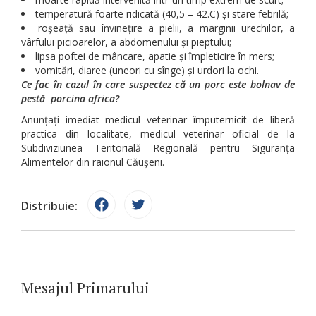
temperatură foarte ridicată (40,5 – 42.C) și stare febrilă;
roșeață sau învinețire a pielii, a marginii urechilor, a
vârfului picioarelor, a abdomenului și pieptului;
lipsa poftei de mâncare, apatie și împleticire în mers;
vomitări, diaree (uneori cu sînge) și urdori la ochi.
Ce fac în cazul în care suspectez că un porc este bolnav de
pestă porcina africa?
Anunțați imediat medicul veterinar împuternicit de liberă
practica din localitate, medicul veterinar oficial de la
Subdiviziunea Teritorială Regională pentru Siguranța
Alimentelor din raionul Căușeni.
Distribuie:
Mesajul Primarului