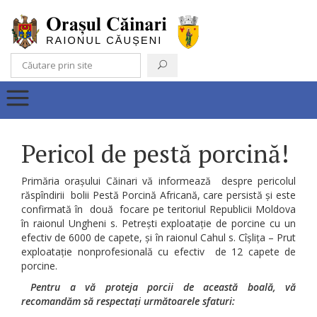
Pericol de pestă porcină!
Primăria orașului Căinari vă informează despre pericolul
răspîndirii bolii Pestă Porcină Africană, care persistă și este
confirmată în două focare pe teritoriul Republicii Moldova
în raionul Ungheni s. Petrești exploatație de porcine cu un
efectiv de 6000 de capete, și în raionul Cahul s. Cîșlița – Prut
exploatație nonprofesională cu efectiv de 12 capete de
porcine.
Pentru a vă proteja porcii de această boală, vă
recomandăm să respectați următoarele sfaturi: