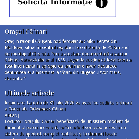
Orașul Căinari
Oraş în raionul Căuşeni, nod feroviar ai Căilor Ferate din
Moldova, situat în centrul republicii la o distanţă de 45 km sud
de municipiul Chișinău. Prima atestare documentară a satului
Căinari, datează din anul 1525. Legenda susţine că localitatea a
fost întemeiată în apropierea unui mare izvor, deoarece
denumirea ei a însemnat la tătarii din Bugeac „izvor mare,
clocotitor”.
Ultimele articole
Înștiințare: La data de 31 iulie 2026 va avea loc ședința ordinară
a Consiliului Orășenesc Căinari
ANUNȚ
Locuitorii orașului Căinari beneficiază de un sistem modern de
iluminat al parcului central, iar în curând vor avea acces la un
sistem de apeduct complet reabilitat și la drumuri locale