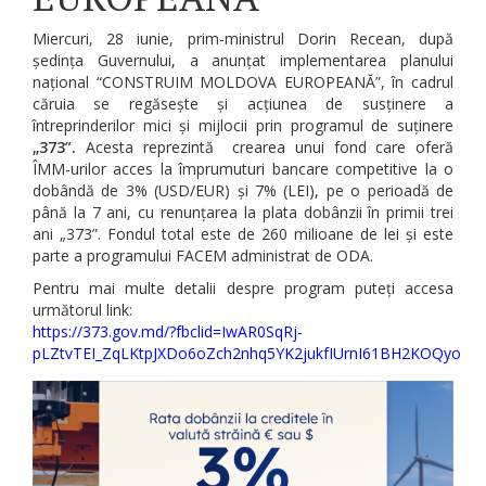
Miercuri, 28 iunie, prim-ministrul Dorin Recean, după
ședința Guvernului, a anunțat implementarea planului
național “CONSTRUIM MOLDOVA EUROPEANĂ”, în cadrul
căruia se regăsește și acțiunea de susținere a
întreprinderilor mici și mijlocii prin programul de suținere
„373”.
Acesta reprezintă
crearea unui fond care oferă
ÎMM-urilor acces la împrumuturi bancare competitive la o
dobândă de 3% (USD/EUR) și 7% (LEI), pe o perioadă de
până la 7 ani, cu renunțarea la plata dobânzii în primii trei
ani „373”. Fondul total este de 260 milioane de lei și este
parte a programului FACEM administrat de ODA.
Pentru mai multe detalii despre program puteți accesa
următorul link:
https://373.gov.md/?fbclid=IwAR0SqRj-
pLZtvTEI_ZqLKtpJXDo6oZch2nhq5YK2jukfIUrnI61BH2KOQyo