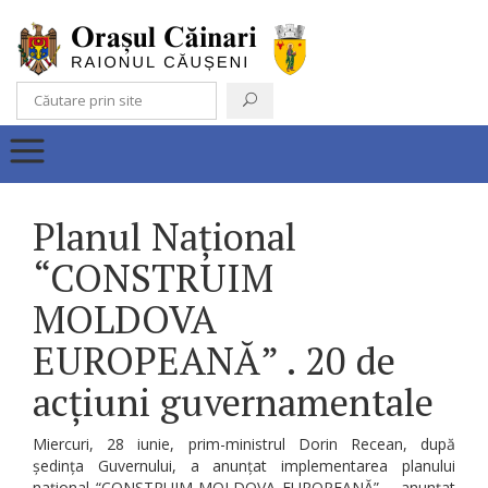
Planul Național
“CONSTRUIM
MOLDOVA
EUROPEANĂ” . 20 de
acțiuni guvernamentale
Miercuri, 28 iunie, prim-ministrul Dorin Recean, după
ședința Guvernului, a anunțat implementarea planului
național “CONSTRUIM MOLDOVA EUROPEANĂ” , anunțat