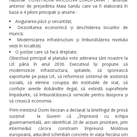
anterior de președinta Maia Sandu care va fi elaborată în
baza a 4 piloni principali și anume :
Asigurarea păcii și securității;
Dezvoltarea economică și deschiderea locurilor de
muncă;
Modernizarea infrastructurii și îmbunătățirea nivelului
vieții în localități;
O justiție care să facă dreptate;
Obiectivul principal al planului este aderarea țării noastre la
UE până în anul 2030. Executivul își propune să
modernizeze infrastructura, spitalele, să sporească
exporturile pe piața UE, să reformeze sistemul de asistență
socială, să elimine corupția din instituțiile de stat, să
confiște averile dobândite ilegal, să extindă suprafețele
împădurite, să îmbunătățească serviciile pentru diaspora și
să crească economia .
Prim-ministrul Dorin Recean a declarat la briefingul de presă
susținut la Guvern că „Împreună cu echipa
guvernamentală, am identificat 20 de acțiuni prioritare, prin
intermediul cărora construim împreună Moldova
europeană, aducând schimbări concrete în viața fiecărui om