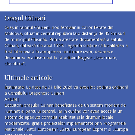
Orașul Căinari
Oraş în raionul Căuşeni, nod feroviar ai Căilor Ferate din
Moldova, situat în centrul republicii la o distanţă de 45 km sud
de municipiul Chișinău. Prima atestare documentară a satului
Căinari, datează din anul 1525. Legenda susţine că localitatea a
fost întemeiată în apropierea unui mare izvor, deoarece
denumirea ei a însemnat la tătarii din Bugeac „izvor mare,
clocotitor”.
Ultimele articole
Înștiințare: La data de 31 iulie 2026 va avea loc ședința ordinară
a Consiliului Orășenesc Căinari
ANUNȚ
Locuitorii orașului Căinari beneficiază de un sistem modern de
iluminat al parcului central, iar în curând vor avea acces la un
sistem de apeduct complet reabilitat și la drumuri locale
modernizate, grație proiectelor implementate prin Programele
Naționale „Satul European”, „Satul European Expres” și „Europa