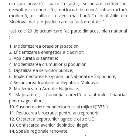
din țara noastră – pace în țară și securitate cetățenilor,
dezvoltare economică și noi locuri de muncă, infrastructură
modernă, o calitate a vieții mai bună în localitățile din
Moldova, dar și o justiție care sa facă dreptate .”
Iată cele 20 de acțiuni care fac parte din acest plan național
:
Modernizarea orașelor și satelor;
Eficientizarea energetică a clădirilor;
Apă curată și sanitație;
Modernizarea drumurilor și podurilor;
Digitalizarea serviciilor publice;
Implementarea Programului Național de Împădurire;
Securizarea frontierelor Republicii Moldova;
Modernizarea Armatei Naționale;
Majorarea și distribuția corectă a ajutorului financiar
pentru agricultori;
Susținerea întreprinderilor mici și mijlocii(“373”);
Reducerea birocrației pentru antreprenori;
Creșterea exporturilor agricole către UE;
Confiscarea averilor dobîndite ilegal;
Spitale regionale renovate;