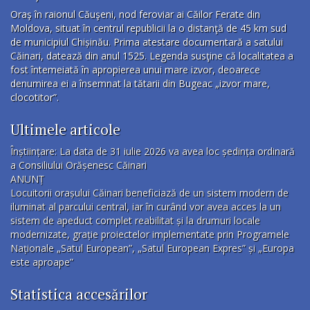
Oraş în raionul Căuşeni, nod feroviar ai Căilor Ferate din
Moldova, situat în centrul republicii la o distanţă de 45 km sud
de municipiul Chișinău. Prima atestare documentară a satului
Căinari, datează din anul 1525. Legenda susţine că localitatea a
fost întemeiată în apropierea unui mare izvor, deoarece
denumirea ei a însemnat la tătarii din Bugeac „izvor mare,
clocotitor”.
Ultimele articole
Înștiințare: La data de 31 iulie 2026 va avea loc ședința ordinară
a Consiliului Orășenesc Căinari
ANUNȚ
Locuitorii orașului Căinari beneficiază de un sistem modern de
iluminat al parcului central, iar în curând vor avea acces la un
sistem de apeduct complet reabilitat și la drumuri locale
modernizate, grație proiectelor implementate prin Programele
Naționale „Satul European”, „Satul European Expres” și „Europa
este aproape”
Statistica accesărilor