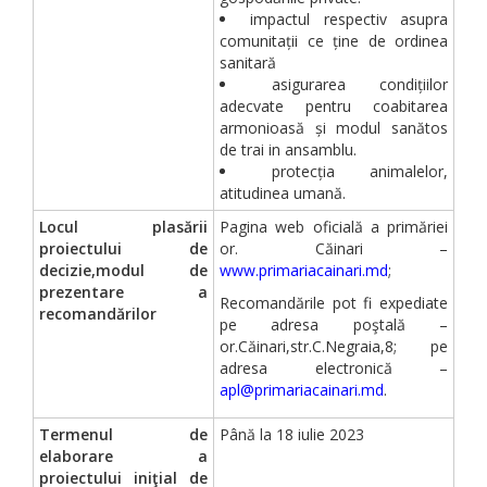
impactul respectiv asupra
comunitații ce ține de ordinea
sanitară
asigurarea condițiilor
adecvate pentru coabitarea
armonioasă și modul sanătos
de trai in ansamblu.
protecția animalelor,
atitudinea umană.
Locul plasării
Pagina web oficială a primăriei
proiectului de
or. Căinari –
decizie,modul de
www.primariacainari.md
;
prezentare a
Recomandările pot fi expediate
recomandărilor
pe adresa poştală –
or.Căinari,str.C.Negraia,8; pe
adresa electronică –
apl@primariacainari.md
.
Termenul de
Până la 18 iulie 2023
elaborare a
proiectului iniţial de