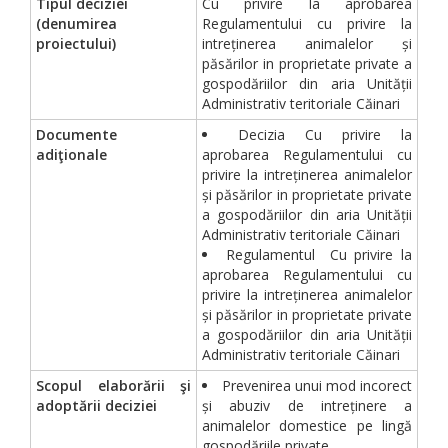
Tipul deciziei
Cu privire la aprobarea
(denumirea
Regulamentului cu privire la
proiectului)
intreținerea animalelor și
păsărilor in proprietate private a
gospodăriilor din aria Unității
Administrativ teritoriale Căinari
Documente
Decizia Cu privire la
adiţionale
aprobarea Regulamentului cu
privire la intreținerea animalelor
și păsărilor in proprietate private
a gospodăriilor din aria Unității
Administrativ teritoriale Căinari
Regulamentul Cu privire la
aprobarea Regulamentului cu
privire la intreținerea animalelor
și păsărilor in proprietate private
a gospodăriilor din aria Unității
Administrativ teritoriale Căinari
Scopul elaborării şi
Prevenirea unui mod incorect
adoptării deciziei
și abuziv de intreținere a
animalelor domestice pe lingă
gospodăriile private.