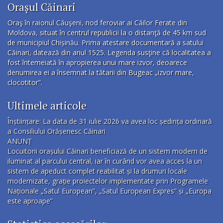
Orașul Căinari
Oraş în raionul Căuşeni, nod feroviar ai Căilor Ferate din
Moldova, situat în centrul republicii la o distanţă de 45 km sud
de municipiul Chișinău. Prima atestare documentară a satului
Căinari, datează din anul 1525. Legenda susţine că localitatea a
fost întemeiată în apropierea unui mare izvor, deoarece
denumirea ei a însemnat la tătarii din Bugeac „izvor mare,
clocotitor”.
Ultimele articole
Înștiințare: La data de 31 iulie 2026 va avea loc ședința ordinară
a Consiliului Orășenesc Căinari
ANUNȚ
Locuitorii orașului Căinari beneficiază de un sistem modern de
iluminat al parcului central, iar în curând vor avea acces la un
sistem de apeduct complet reabilitat și la drumuri locale
modernizate, grație proiectelor implementate prin Programele
Naționale „Satul European”, „Satul European Expres” și „Europa
este aproape”