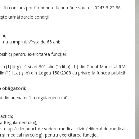
t în concurs pot fi obținute la primărie sau tel.: 0243 3 22 36.
şte următoarele condiţii:
ani;
 nu a împlinit vîrsta de 65 ani;
sihic) pentru exercitarea funcţiei;
.(1) lit.g) -r) şi art.301 alin.(1) lit.a) –b) din Codul Muncii al RM
n.(1) lit.a) şi b) din Legea 158/2008 cu privire la funcţia publică
obligatorii:
i din anexa nr.1 a regulamentului);
actică;
 a Regulamentului);
este aptă din punct de vedere medical, fizic (eliberat de medical
u şi medical narcolog), pentru exercitarea funcţiei;