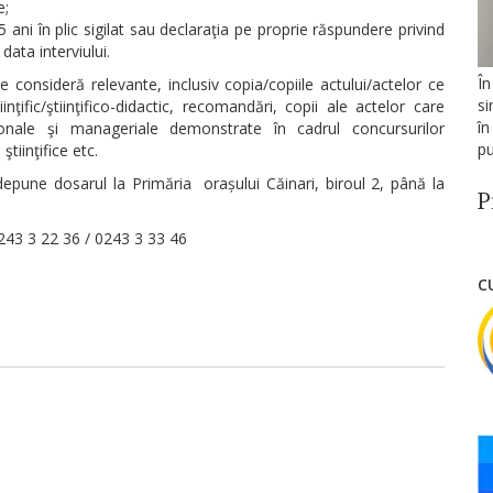
e;
 5 ani în plic sigilat sau declaraţia pe proprie răspundere privind
data interviului.
În
consideră relevante, inclusiv copia/copiile actului/actelor ce
si
nţific/ştiinţifico-didactic, recomandări, copii ale actelor care
în
onale şi manageriale demonstrate în cadrul concursurilor
pu
ştiinţifice etc.
depune dosarul la Primăria orașului Căinari, biroul 2, până la
P
0243 3 22 36 / 0243 3 33 46
C