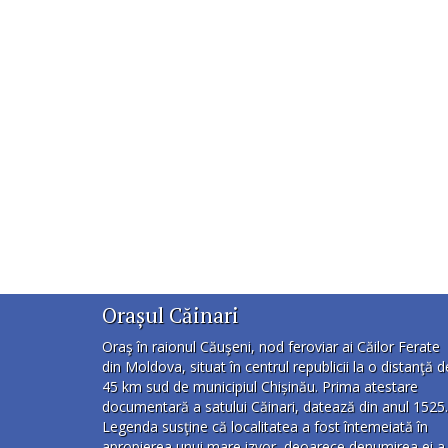
Orașul Căinari
Oraş în raionul Căuşeni, nod feroviar ai Căilor Ferate
din Moldova, situat în centrul republicii la o distanţă d
45 km sud de municipiul Chișinău. Prima atestare
documentară a satului Căinari, datează din anul 1525.
Legenda susţine că localitatea a fost întemeiată în
apropierea unui mare izvor, deoarece denumirea ei a