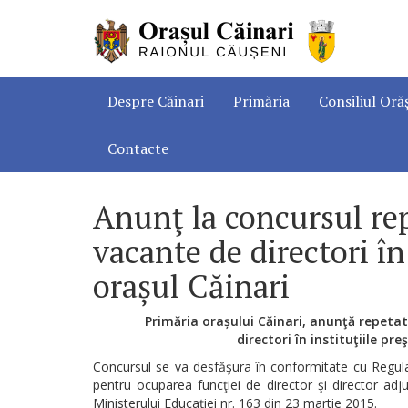
Despre Căinari
Primăria
Consiliul Oră
Contacte
Anunţ la concursul rep
vacante de directori în 
orașul Căinari
Primăria
orașului
Căinari, anunţă
repetat
directori în
instituţiile
preş
Concursul se va desfăşura în conformitate cu Regula
pentru ocuparea funcţiei de director şi director adju
Ministerului Educaţiei nr. 163 din 23 martie 2015.