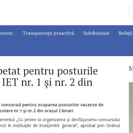
șenesc
Transparența proactivă
Subdiviziuni
Relații
etat pentru posturile
M
IET nr. 1 şi nr. 2 din
concursul
pentru
ocuparea
posturilor vacante de
colare nr.1 şi nr.2 din orașul
Căinari
mentul „Cu privire la organizarea şi desfăşurarea concursului
nct în instituţiile de învăţămînt general”, aprobat prin Ordinul