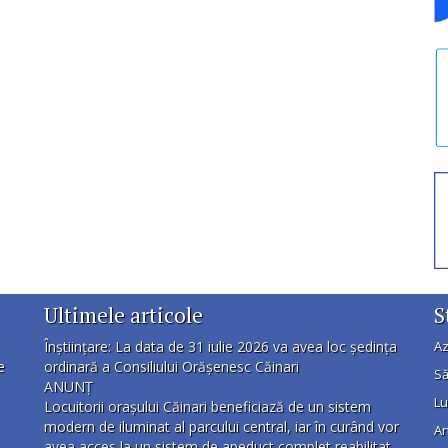
Ultimele articole
S
Înștiințare: La data de 31 iulie 2026 va avea loc ședința
Az
e
ordinară a Consiliului Orășenesc Căinari
Să
ANUNȚ
Lu
Locuitorii orașului Căinari beneficiază de un sistem
modern de iluminat al parcului central, iar în curând vor
An
avea acces la un sistem de apeduct complet reabilitat