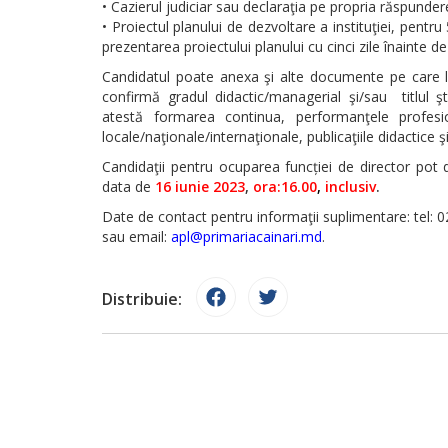
• Cazierul judiciar sau declaraţia pe propria răspunder
• Proiectul planului de dezvoltare a instituţiei, pentru
prezentarea proiectului planului cu cinci zile înainte de 
Candidatul poate anexa şi alte documente pe care le 
confirmă gradul didactic/managerial şi/sau titlul ştii
atestă formarea continua, performanţele profesi
locale/naţionale/internaţionale, publicaţiile didactice şi 
Candidaţii pentru ocuparea funcției de director pot 
data de
16 iunie 2023
,
ora:16.00
,
inclusiv
.
Date de contact pentru informaţii suplimentare: tel: 
sau email:
apl@primariacainari.md
.
Distribuie: