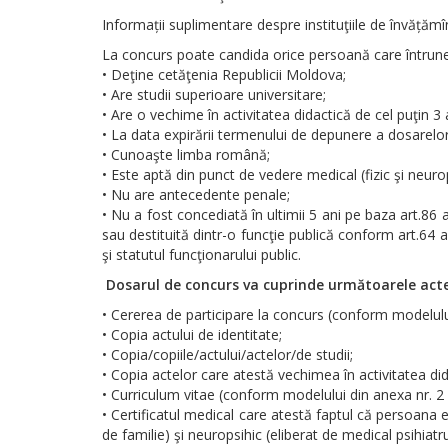
Informații suplimentare despre instituţiile de învățămîn
La concurs poate candida orice persoană care întrune
• Deţine cetăţenia Republicii Moldova;
• Are studii superioare universitare;
• Are o vechime în activitatea didactică de cel puţin 3 
• La data expirării termenului de depunere a dosarelor,
• Cunoaşte limba română;
• Este aptă din punct de vedere medical (fizic şi neurop
• Nu are antecedente penale;
• Nu a fost concediată în ultimii 5 ani pe baza art.86 alin
sau destituită dintr-o funcţie publică conform art.64 ali
şi statutul funcţionarului public.
Dosarul de concurs va cuprinde următoarele acte 
• Cererea de participare la concurs (conform modelulu
• Copia actului de identitate;
• Copia/copiile/actului/actelor/de studii;
• Copia actelor care atestă vechimea în activitatea did
• Curriculum vitae (conform modelului din anexa nr. 2
• Certificatul medical care atestă faptul că persoana 
de familie) şi neuropsihic (eliberat de medical psihiatr