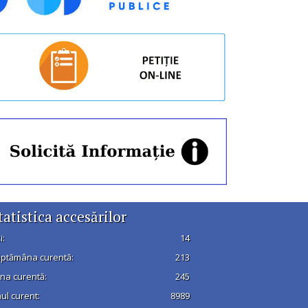
tatistica accesărilor
i:
14
ptămâna curentă:
213
na curentă:
245
ul curent:
8989