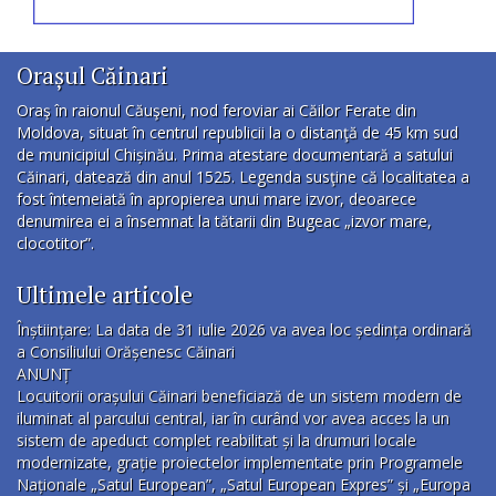
Orașul Căinari
Oraş în raionul Căuşeni, nod feroviar ai Căilor Ferate din
Moldova, situat în centrul republicii la o distanţă de 45 km sud
de municipiul Chișinău. Prima atestare documentară a satului
Căinari, datează din anul 1525. Legenda susţine că localitatea a
fost întemeiată în apropierea unui mare izvor, deoarece
denumirea ei a însemnat la tătarii din Bugeac „izvor mare,
clocotitor”.
Ultimele articole
Înștiințare: La data de 31 iulie 2026 va avea loc ședința ordinară
a Consiliului Orășenesc Căinari
ANUNȚ
Locuitorii orașului Căinari beneficiază de un sistem modern de
iluminat al parcului central, iar în curând vor avea acces la un
sistem de apeduct complet reabilitat și la drumuri locale
modernizate, grație proiectelor implementate prin Programele
Naționale „Satul European”, „Satul European Expres” și „Europa