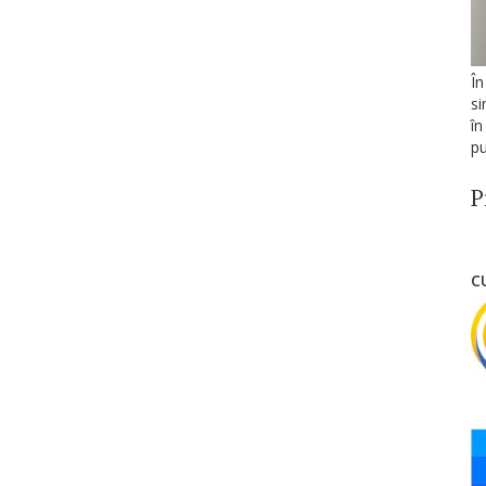
În
si
în
pu
P
C