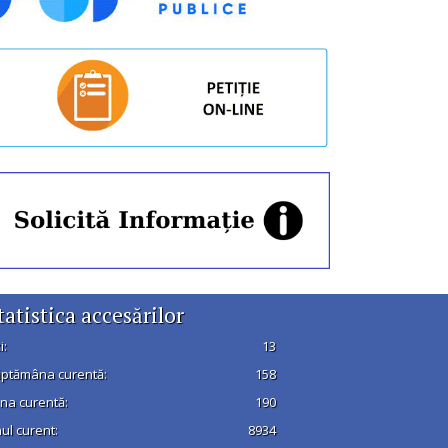
tatistica accesărilor
i:
13
ptămâna curentă:
158
na curentă:
190
ul curent:
8934