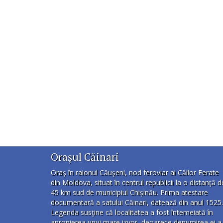
Orașul Căinari
Oraş în raionul Căuşeni, nod feroviar ai Căilor Ferate
din Moldova, situat în centrul republicii la o distanţă d
45 km sud de municipiul Chișinău. Prima atestare
documentară a satului Căinari, datează din anul 1525.
Legenda susţine că localitatea a fost întemeiată în
apropierea unui mare izvor, deoarece denumirea ei a