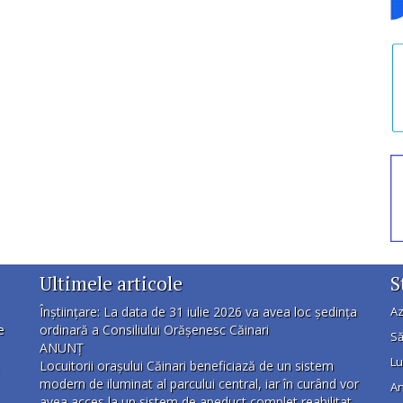
Ultimele articole
S
Înștiințare: La data de 31 iulie 2026 va avea loc ședința
Az
e
ordinară a Consiliului Orășenesc Căinari
Să
ANUNȚ
Lu
Locuitorii orașului Căinari beneficiază de un sistem
modern de iluminat al parcului central, iar în curând vor
An
avea acces la un sistem de apeduct complet reabilitat