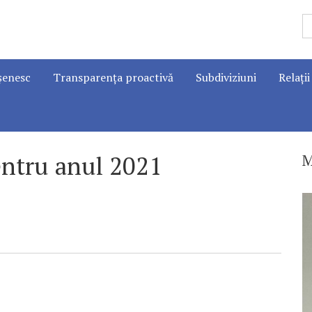
șenesc
Transparența proactivă
Subdiviziuni
Relații
entru anul 2021
M