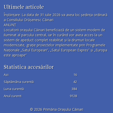
Ultimele articole
Înștiințare: La data de 31 iulie 2026 va avea loc ședința ordinară
a Consiliului Orășenesc Căinari
ANUNȚ
Locuitorii orașului Căinari beneficiază de un sistem modern de
iluminat al parcului central, iar în curând vor avea acces la un
sistem de apeduct complet reabilitat și la drumuri locale
modernizate, grație proiectelor implementate prin Programele
Naționale „Satul European”, „Satul European Expres” și „Europa
este aproape”
Statistica accesărilor
Azi:
16
Săptămâna curentă:
42
Luna curentă:
384
Anul curent:
9128
© 2026 Primăria Orașului Căinari