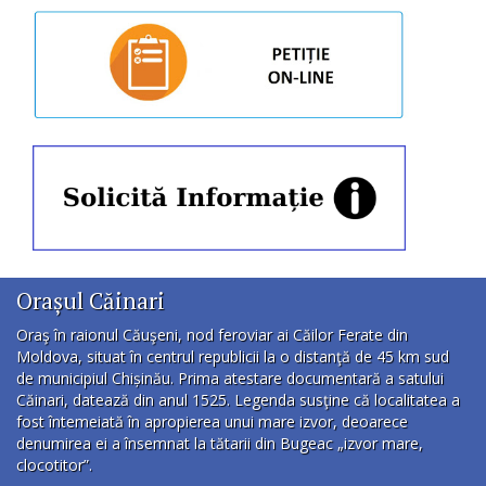
Orașul Căinari
Oraş în raionul Căuşeni, nod feroviar ai Căilor Ferate din
Moldova, situat în centrul republicii la o distanţă de 45 km sud
de municipiul Chișinău. Prima atestare documentară a satului
Căinari, datează din anul 1525. Legenda susţine că localitatea a
fost întemeiată în apropierea unui mare izvor, deoarece
denumirea ei a însemnat la tătarii din Bugeac „izvor mare,
clocotitor”.