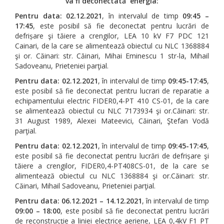
va fi deconectată energia:
Pentru data:
02.12.2021
, în intervalul de timp
09:45 –
17:45
, este posibil să fie deconectat pentru lucrări de
defrișare şi tăiere a crengilor, LEA 10 kV F7 PDC 121
Cainari, de la care se alimentează obiectul cu NLC 1368884
şi or. Căinari: str. Căinari, Mihai Eminescu 1 str-la, Mihail
Sadoveanu, Prieteniei parţial.
Pentru data:
02.12.2021
, în intervalul de timp
09:45-17:45
,
este posibil să fie deconectat pentru lucrari de reparatie a
echipamentului electric FIDER0,4-PT 410 CS-01, de la care
se alimentează obiectul cu NLC 7173934 şi or.Căinari: str.
31 August 1989, Alexei Mateevici, Căinari, Ştefan Vodă
parţial.
Pentru data:
02.12.2021
, în intervalul de timp
09:45-17:45
,
este posibil să fie deconectat pentru lucrări de defrișare şi
tăiere a crengilor, FIDER0,4-PT408CS-01, de la care se
alimentează obiectul cu NLC 1368884 şi or.Căinari: str.
Căinari, Mihail Sadoveanu, Prieteniei parţial.
Pentru data:
06.12.2021 – 14.12.2021
, în intervalul de timp
09:00 – 18:00
, este posibil să fie deconectat pentru lucrări
de reconstrucţie a liniei electrice aeriene, LEA 0,4kV F1 PT