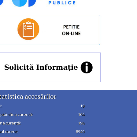
tatistica accesărilor
i:
19
ptămâna curentă:
164
na curentă:
196
ul curent:
8940