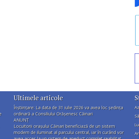
Ultimele articole
S
Înștiințare: La data de 31 iulie 2026 va avea loc ședința
Az
e
ordinară a Consiliului Orășenesc Căinari
Să
ANUNȚ
Lu
Locuitorii orașului Căinari beneficiază de un sistem
modern de iluminat al parcului central, iar în curând vor
An
avea acces la un sistem de apeduct complet reabilitat