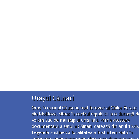
Orașul Căinari
Oraş în raionul Căuşeni, nod feroviar ai Căilor Ferate
din Moldova, situat în centrul republicii la o distanţă d
45 km sud de municipiul Chișinău. Prima atestare
documentară a satului Căinari, datează din anul 1525.
Legenda susţine că localitatea a fost întemeiată în
apropierea unui mare izvor, deoarece denumirea ei a