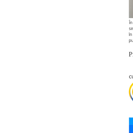
În
si
în
pu
P
C