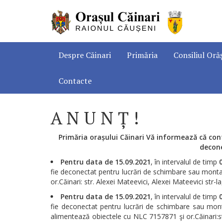
Despre Căinari
Primăria
Consiliul Oră
Contacte
A N U N Ț !
Primăria orașului Căinari Vă informează că
con
decone
Pentru data de 15.09.2021
, în intervalul de timp
fie deconectat pentru lucrări de schimbare sau montar
or.Căinari: str. Alexei Mateevici, Alexei Mateevici str-l
Pentru data de 15.09.2021
, în intervalul de timp
fie deconectat pentru lucrări de schimbare sau mont
alimentează obiectele cu NLC 7157871 şi or.Căinari:str