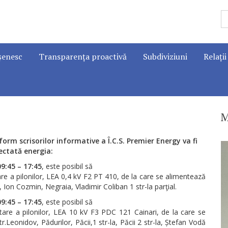
șenesc
Transparența proactivă
Subdiviziuni
Relații
M
form scrisorilor informative a
Î.C.S. Premier Energy va fi
ctată energia:
09:45 – 17:45
, este posibil să
e a pilonilor, LEA 0,4 kV F2 PT 410, de la care se alimentează
a, Ion Cozmin, Negraia, Vladimir Coliban 1 str-la parţial.
09:45 – 17:45
, este posibil să
are a pilonilor, LEA 10 kV F3 PDC 121 Cainari, de la care se
.Leonidov, Pădurilor, Păcii,1 str-la, Păcii 2 str-la, Ștefan Vodă