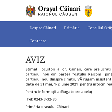
Despre Căinari
Primăria
Consiliul Oră
Contacte
AVIZ
Stimați locuitori ai or. Căinari, care prelucra
cartierul nou din partea fostului Raicom pînă 
cartierul nou dinspre cimitir, VĂ rugăm insistent
data de 31 mai, 1-2 iunie 2021 pentru întocmirea l
Pentru informații adăugatoare apelați
Tel: 0243-3-32-80
Primăria orașului Căinari