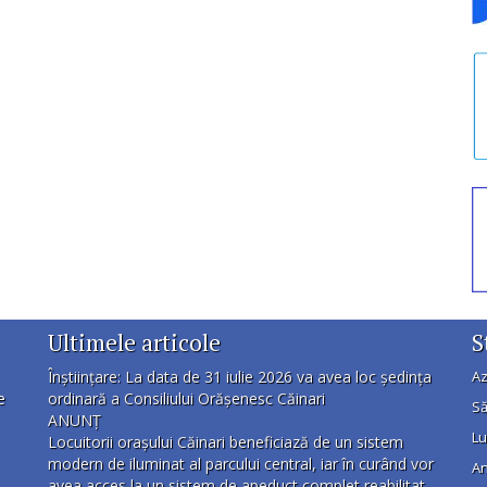
Ultimele articole
S
Înștiințare: La data de 31 iulie 2026 va avea loc ședința
Az
e
ordinară a Consiliului Orășenesc Căinari
Să
ANUNȚ
Lu
Locuitorii orașului Căinari beneficiază de un sistem
modern de iluminat al parcului central, iar în curând vor
An
avea acces la un sistem de apeduct complet reabilitat