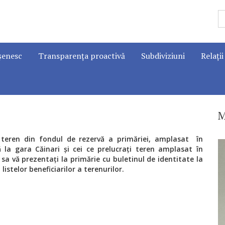
șenesc
Transparența proactivă
Subdiviziuni
Relații
M
ți teren din fondul de rezervă a primăriei, amplasat în
la gara Căinari și cei ce prelucrați teren amplasat în
 sa vă prezentați la primărie cu buletinul de identitate la
istelor beneficiarilor a terenurilor.