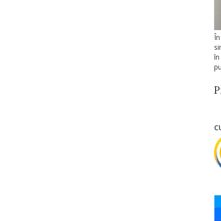
În
si
în
pu
P
C