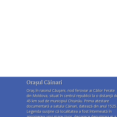
Orașul Căinari
Oraş în raionul Căuşeni, nod feroviar ai Căilor Ferate
din Moldova, situat în centrul republicii la o distanţă d
45 km sud de municipiul Chișinău. Prima atestare
documentară a satului Căinari, datează din anul 1525.
Legenda susţine că localitatea a fost întemeiată în
apropierea unui mare izvor, deoarece denumirea ei a