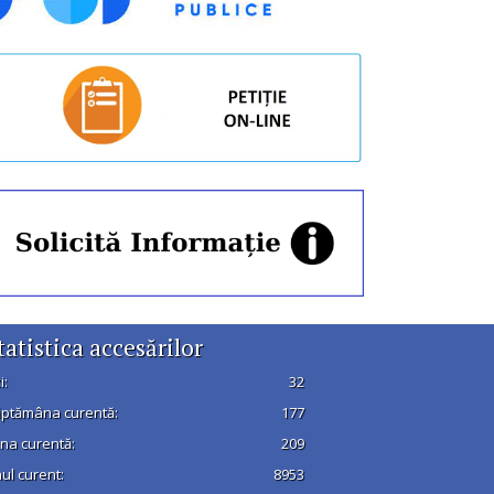
tatistica accesărilor
i:
32
ptămâna curentă:
177
na curentă:
209
ul curent:
8953