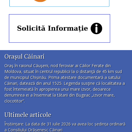
Orașul Căinari
Oraş în raionul Căuşeni, nod feroviar ai Căilor Ferate din
Moldova, situat în centrul republicii la o distanţă de 45 km sud
de municipiul Chișinău. Prima atestare documentară a satului
Căinari, datează din anul 1525. Legenda susţine că localitatea a
fost întemeiată în apropierea unui mare izvor, deoarece
denumirea ei a însemnat la tătarii din Bugeac „izvor mare,
clocotitor”.
Ultimele articole
Înștiințare: La data de 31 iulie 2026 va avea loc ședința ordinară
a Consiliului Orășenesc Căinari