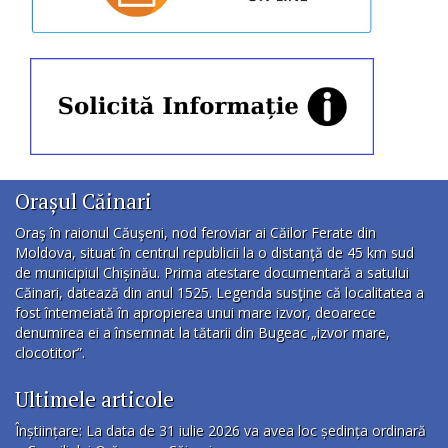
Orașul Căinari
Oraş în raionul Căuşeni, nod feroviar ai Căilor Ferate din
Moldova, situat în centrul republicii la o distanţă de 45 km sud
de municipiul Chișinău. Prima atestare documentară a satului
Căinari, datează din anul 1525. Legenda susţine că localitatea a
fost întemeiată în apropierea unui mare izvor, deoarece
denumirea ei a însemnat la tătarii din Bugeac „izvor mare,
clocotitor”.
Ultimele articole
Înștiințare: La data de 31 iulie 2026 va avea loc ședința ordinară